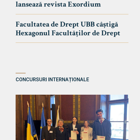
lansează revista Exordium
DE DREPT
Despre Fa
Facultatea de Drept UBB câștigă
Știri
Hexagonul Facultăților de Drept
Echipa Fac
Bibliotec
Contact
CONCURSURI INTERNAȚIONALE