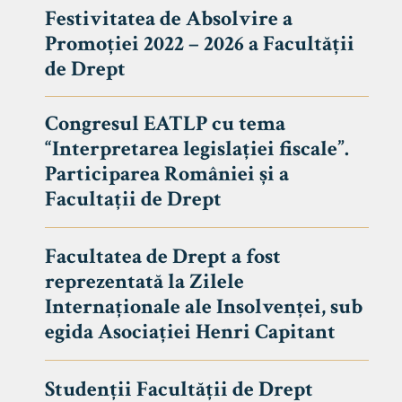
Festivitatea de Absolvire a
Promoției 2022 – 2026 a Facultății
de Drept
Congresul EATLP cu tema
“Interpretarea legislației fiscale”.
Participarea României și a
Facultații de Drept
Facultatea de Drept a fost
reprezentată la Zilele
Avizier S
Internaționale ale Insolvenței, sub
egida Asociației Henri Capitant
Studii
UNIVERSITATEA BABEȘ - BOLYAI
Admitere
FACULTATEA
Studenții Facultății de Drept
Erasmus &