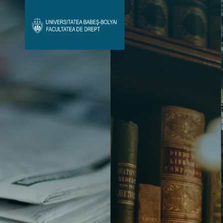
Avizier Studenți
Studii
Admitere
Bibliotecă & Reviste
Contact