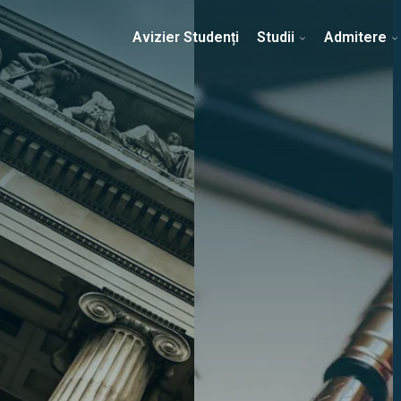
Erasmus & Internațional
Despre Facultate
Ști
Avizier Studenți
Studii
Admitere