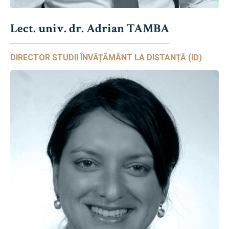
Lect. univ. dr. Adrian TAMBA
DIRECTOR STUDII ÎNVĂȚĂMÂNT LA DISTANȚĂ (ID)