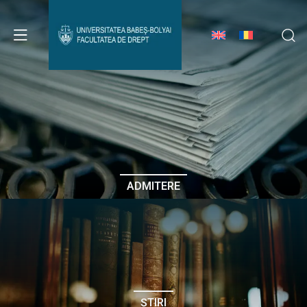
Avizier Studenți
Studii
Admitere
ADMITERE
Erasmus & Internațional
Despre Facultate
ȘTIRI