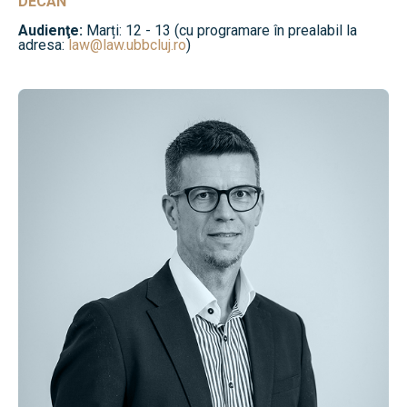
DECAN
Audienţe:
Marți: 12 - 13 (cu programare în prealabil la
adresa:
law@law.ubbcluj.ro
)