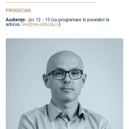
PRODECAN
Audienţe:
Joi: 12 - 13 (cu programare în prealabil la
adresa:
law@law.ubbcluj.ro
)