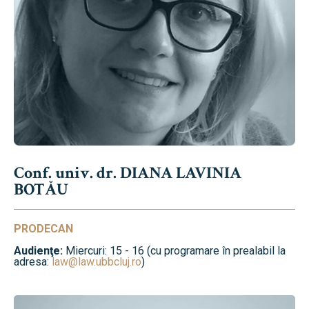
Conf. univ. dr. DIANA LAVINIA
BOTĂU
PRODECAN
Audienţe:
Miercuri: 15 - 16 (cu programare în prealabil la
adresa:
law@law.ubbcluj.ro
)