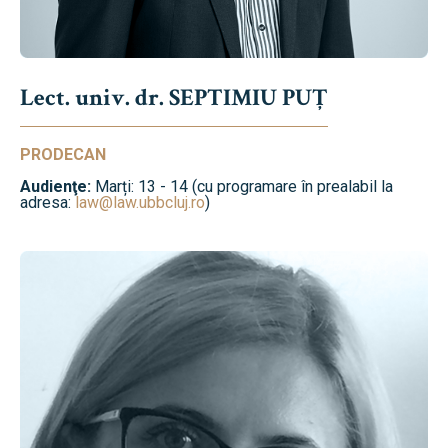
Lect. univ. dr. SEPTIMIU PUȚ
PRODECAN
Audienţe:
Marți: 13 - 14 (cu programare în prealabil la
adresa:
law@law.ubbcluj.ro
)