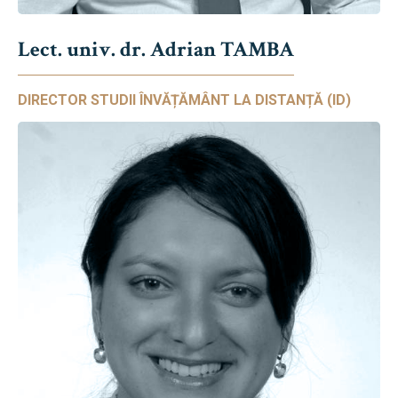
Lect. univ. dr. Adrian TAMBA
DIRECTOR STUDII ÎNVĂȚĂMÂNT LA DISTANȚĂ (ID)