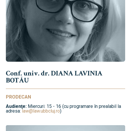
Conf. univ. dr. DIANA LAVINIA
BOTĂU
PRODECAN
Audienţe:
Miercuri: 15 - 16 (cu programare în prealabil la
adresa:
law@law.ubbcluj.ro
)