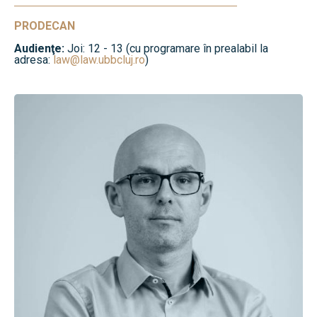
PRODECAN
Audienţe:
Joi: 12 - 13 (cu programare în prealabil la
adresa:
law@law.ubbcluj.ro
)