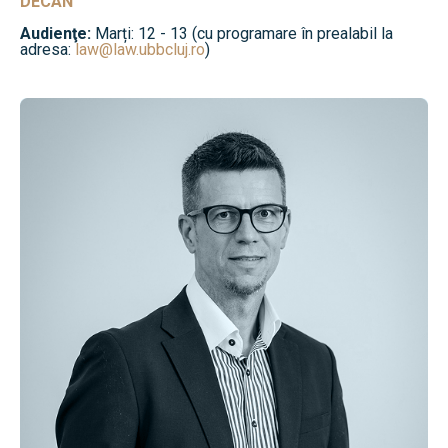
DECAN
Audienţe:
Marți: 12 - 13 (cu programare în prealabil la
adresa:
law@law.ubbcluj.ro
)