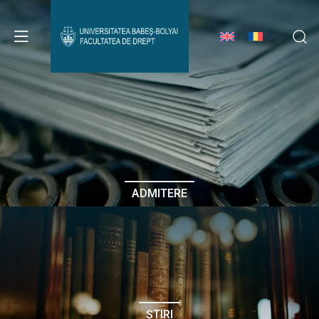
Avizier Studenți
Studii
Admitere
ADMITERE
Erasmus & Internațional
Despre Facultate
ȘTIRI