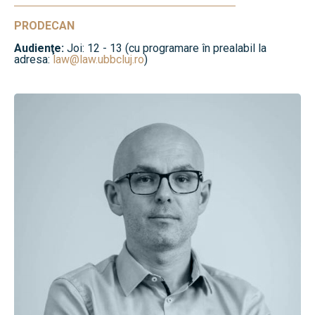
PRODECAN
Audienţe:
Joi: 12 - 13 (cu programare în prealabil la
adresa:
law@law.ubbcluj.ro
)