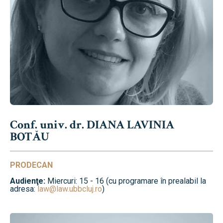
Conf. univ. dr. DIANA LAVINIA
BOTĂU
PRODECAN
Audienţe:
Miercuri: 15 - 16 (cu programare în prealabil la
adresa:
law@law.ubbcluj.ro
)