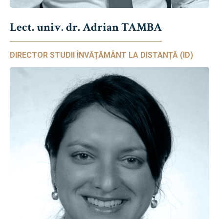
Lect. univ. dr. Adrian TAMBA
DIRECTOR STUDII ÎNVĂȚĂMÂNT LA DISTANȚĂ (ID)