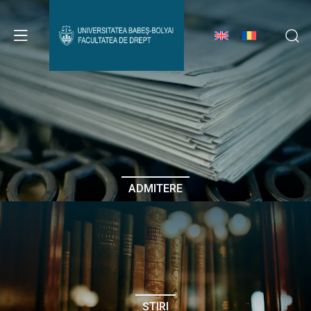
Avizier Studenți
Studii
Admitere
ADMITERE
Erasmus & Internațional
Despre Facultate
ȘTIRI