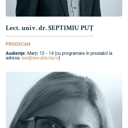
Lect. univ. dr. SEPTIMIU PUȚ
PRODECAN
Audienţe:
Marți: 13 - 14 (cu programare în prealabil la
adresa:
law@law.ubbcluj.ro
)