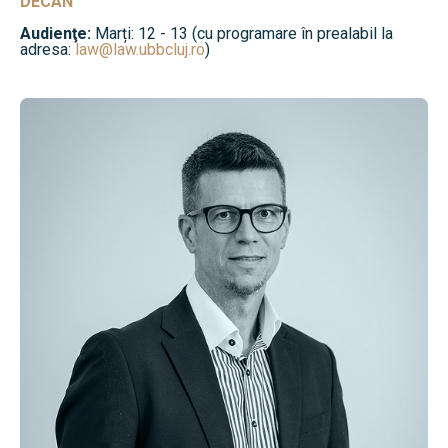
DECAN
Audienţe:
Marți: 12 - 13 (cu programare în prealabil la
adresa:
law@law.ubbcluj.ro
)