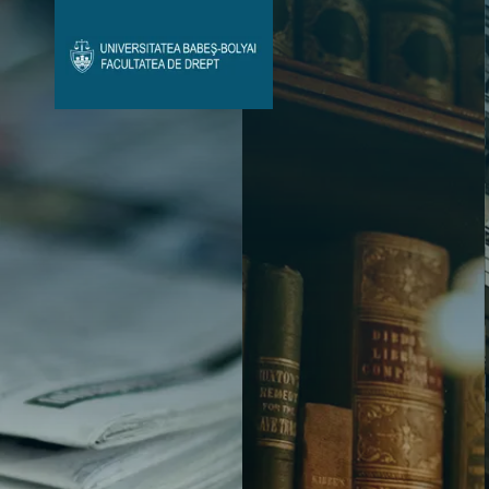
Avizier Studenți
Studii
Admitere
Bibliotecă & Reviste
Contact