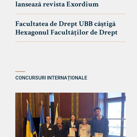
lansează revista Exordium
DE DREPT
Despre Fa
Facultatea de Drept UBB câștigă
Știri
Hexagonul Facultăților de Drept
Echipa Fac
Bibliotec
Contact
CONCURSURI INTERNAȚIONALE