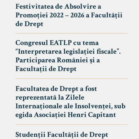
Festivitatea de Absolvire a
Promoției 2022 – 2026 a Facultății
de Drept
Congresul EATLP cu tema
“Interpretarea legislației fiscale”.
Participarea României și a
Facultații de Drept
Facultatea de Drept a fost
reprezentată la Zilele
Avizier S
Internaționale ale Insolvenței, sub
egida Asociației Henri Capitant
Studii
UNIVERSITATEA BABEȘ - BOLYAI
Admitere
FACULTATEA
Studenții Facultății de Drept
Erasmus &