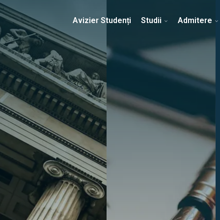
Erasmus & Internațional
Despre Facultate
Ști
Avizier Studenți
Studii
Admitere