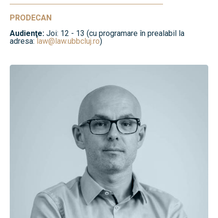
PRODECAN
Audienţe:
Joi: 12 - 13 (cu programare în prealabil la
adresa:
law@law.ubbcluj.ro
)