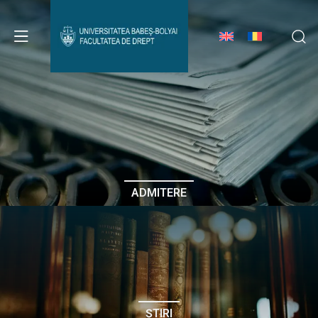
Avizier Studenți
Studii
Admitere
ADMITERE
Erasmus & Internațional
Despre Facultate
ȘTIRI