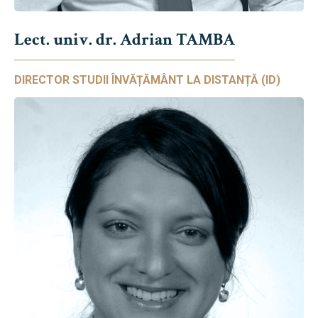
Lect. univ. dr. Adrian TAMBA
DIRECTOR STUDII ÎNVĂȚĂMÂNT LA DISTANȚĂ (ID)