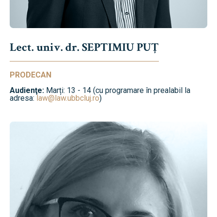
Lect. univ. dr. SEPTIMIU PUȚ
PRODECAN
Audienţe:
Marți: 13 - 14 (cu programare în prealabil la
adresa:
law@law.ubbcluj.ro
)