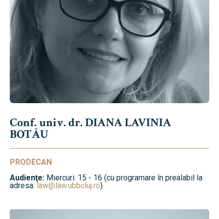
Conf. univ. dr. DIANA LAVINIA
BOTĂU
PRODECAN
Audienţe:
Miercuri: 15 - 16 (cu programare în prealabil la
adresa:
law@law.ubbcluj.ro
)