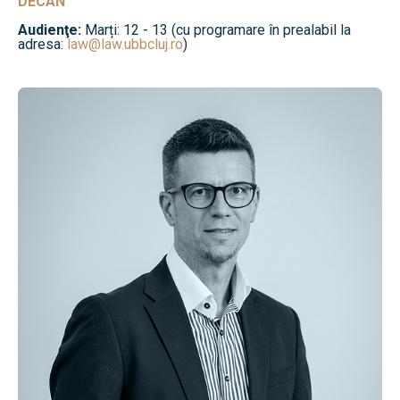
DECAN
Audienţe:
Marți: 12 - 13 (cu programare în prealabil la
adresa:
law@law.ubbcluj.ro
)