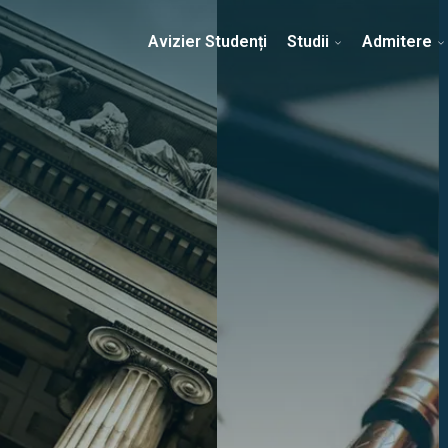
Erasmus & Internațional
Despre Facultate
Ști
Avizier Studenți
Studii
Admitere