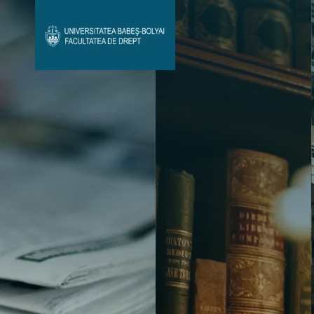
Avizier Studenți
Studii
Admitere
Bibliotecă & Reviste
Contact