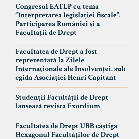
Congresul EATLP cu tema
“Interpretarea legislației fiscale”.
Participarea României și a
Facultații de Drept
Facultatea de Drept a fost
reprezentată la Zilele
Internaționale ale Insolvenței, sub
egida Asociației Henri Capitant
Studenții Facultății de Drept
Avizier S
lansează revista Exordium
Studii
UNIVERSITATEA BABEȘ - BOLYAI
Facultatea de Drept UBB câștigă
Admitere
FACULTATEA
Hexagonul Facultăților de Drept
Erasmus &