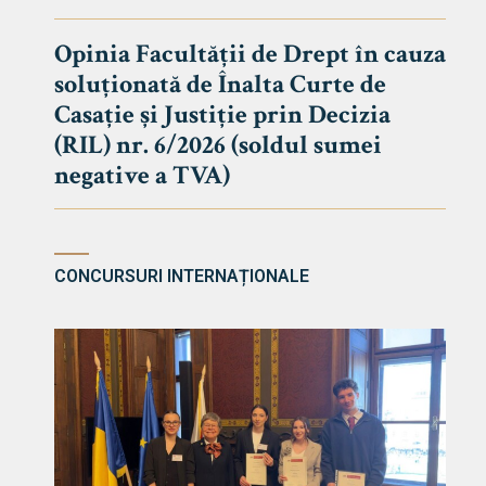
DE DREPT
Despre Fa
Opinia Facultății de Drept în cauza
soluționată de Înalta Curte de
Știri
Casație și Justiție prin Decizia
Echipa Fac
(RIL) nr. 6/2026 (soldul sumei
Bibliotec
negative a TVA)
Contact
CONCURSURI INTERNAȚIONALE