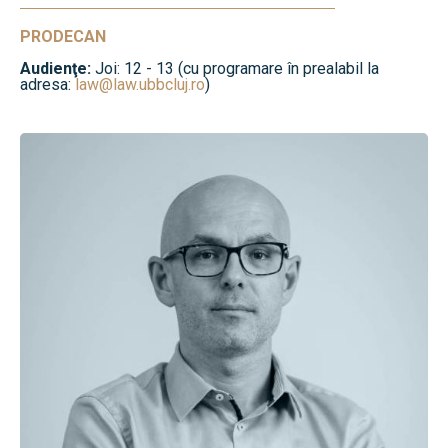
PRODECAN
Audienţe:
Joi: 12 - 13 (cu programare în prealabil la
adresa:
law@law.ubbcluj.ro
)