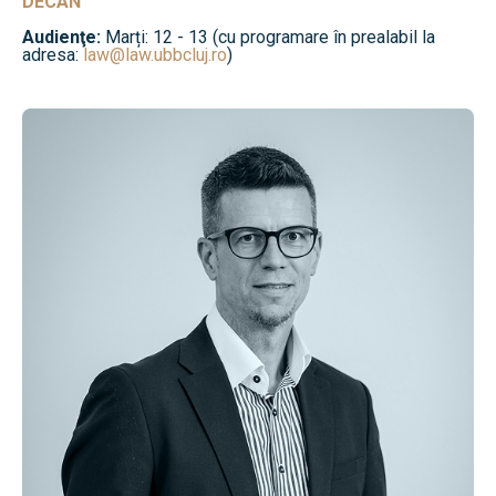
DECAN
Audienţe:
Marți: 12 - 13 (cu programare în prealabil la
adresa:
law@law.ubbcluj.ro
)