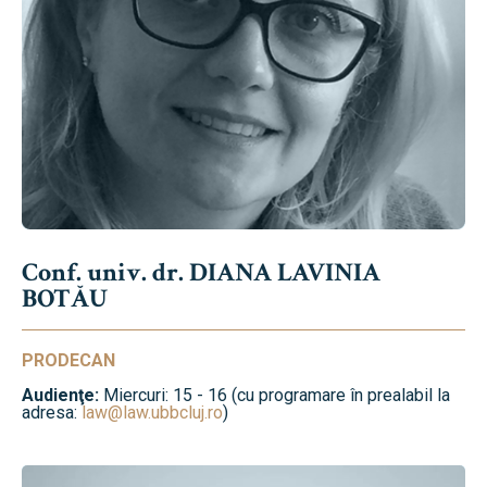
Conf. univ. dr. DIANA LAVINIA
BOTĂU
PRODECAN
Audienţe:
Miercuri: 15 - 16 (cu programare în prealabil la
adresa:
law@law.ubbcluj.ro
)