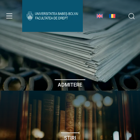
Avizier Studenți
Studii
Admitere
ADMITERE
Erasmus & Internațional
Despre Facultate
ȘTIRI