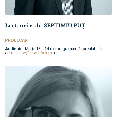
Lect. univ. dr. SEPTIMIU PUȚ
PRODECAN
Audienţe:
Marți: 13 - 14 (cu programare în prealabil la
adresa:
law@law.ubbcluj.ro
)