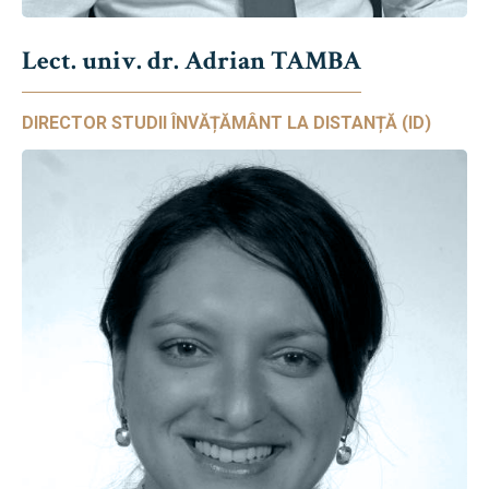
Lect. univ. dr. Adrian TAMBA
DIRECTOR STUDII ÎNVĂȚĂMÂNT LA DISTANȚĂ (ID)