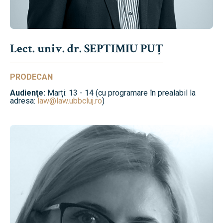
Lect. univ. dr. SEPTIMIU PUȚ
PRODECAN
Audienţe:
Marți: 13 - 14 (cu programare în prealabil la
adresa:
law@law.ubbcluj.ro
)