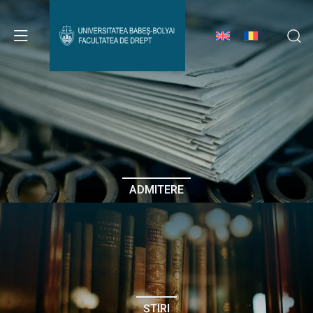
Avizier Studenți
Studii
Admitere
ADMITERE
Erasmus & Internațional
Despre Facultate
ȘTIRI