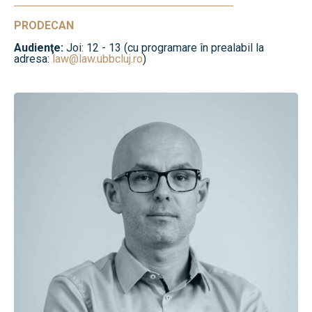
PRODECAN
Audienţe:
Joi: 12 - 13 (cu programare în prealabil la
adresa:
law@law.ubbcluj.ro
)