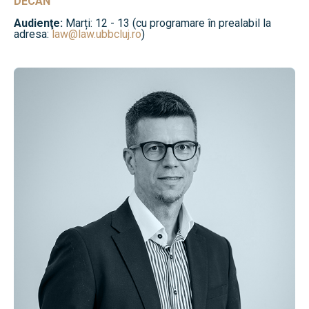
DECAN
Audienţe:
Marți: 12 - 13 (cu programare în prealabil la
adresa:
law@law.ubbcluj.ro
)