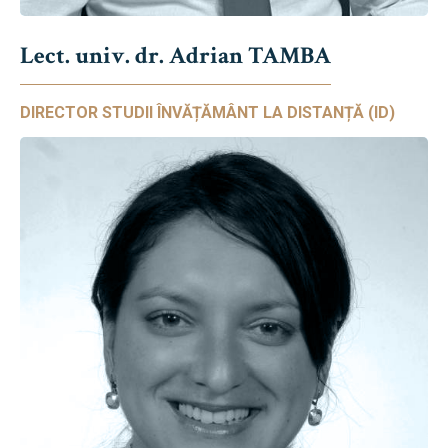
Lect. univ. dr. Adrian TAMBA
DIRECTOR STUDII ÎNVĂȚĂMÂNT LA DISTANȚĂ (ID)