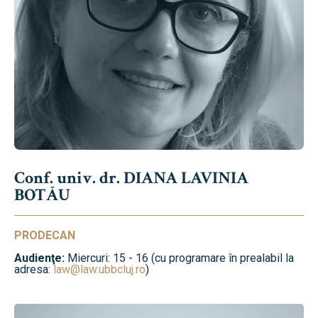
Conf. univ. dr. DIANA LAVINIA
BOTĂU
PRODECAN
Audienţe:
Miercuri: 15 - 16 (cu programare în prealabil la
adresa:
law@law.ubbcluj.ro
)