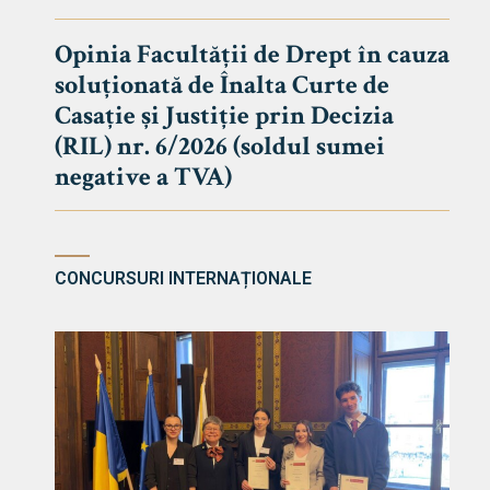
DE DREPT
Despre Fa
Opinia Facultății de Drept în cauza
soluționată de Înalta Curte de
Știri
Casație și Justiție prin Decizia
Echipa Fac
(RIL) nr. 6/2026 (soldul sumei
Bibliotec
negative a TVA)
Contact
CONCURSURI INTERNAȚIONALE