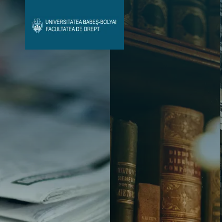
Avizier Studenți
Studii
Admitere
Bibliotecă & Reviste
Contact