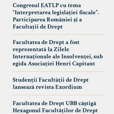
Congresul EATLP cu tema
“Interpretarea legislației fiscale”.
Participarea României și a
Facultații de Drept
Facultatea de Drept a fost
reprezentată la Zilele
Internaționale ale Insolvenței, sub
egida Asociației Henri Capitant
Studenții Facultății de Drept
Avizier S
lansează revista Exordium
Studii
UNIVERSITATEA BABEȘ - BOLYAI
Facultatea de Drept UBB câștigă
Admitere
FACULTATEA
Hexagonul Facultăților de Drept
Erasmus &