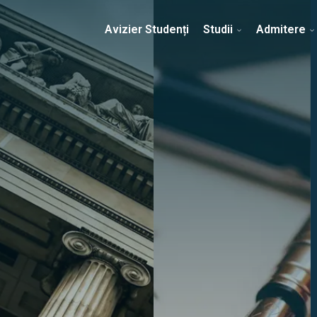
Erasmus & Internațional
Despre Facultate
Ști
Avizier Studenți
Studii
Admitere