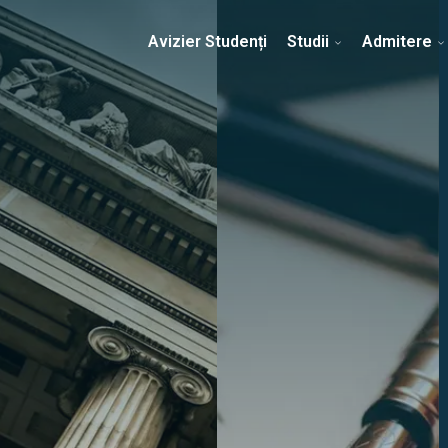
Erasmus & Internațional
Despre Facultate
Ști
Avizier Studenți
Studii
Admitere