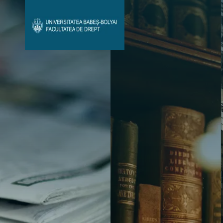
Avizier Studenți
Studii
Admitere
Bibliotecă & Reviste
Contact