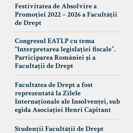
Festivitatea de Absolvire a
Promoției 2022 – 2026 a Facultății
de Drept
Congresul EATLP cu tema
“Interpretarea legislației fiscale”.
Participarea României și a
Facultații de Drept
Facultatea de Drept a fost
reprezentată la Zilele
Avizier S
Internaționale ale Insolvenței, sub
egida Asociației Henri Capitant
Studii
UNIVERSITATEA BABEȘ - BOLYAI
Admitere
FACULTATEA
Studenții Facultății de Drept
Erasmus &