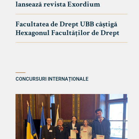
lansează revista Exordium
DE DREPT
Despre Fa
Facultatea de Drept UBB câștigă
Știri
Hexagonul Facultăților de Drept
Echipa Fac
Bibliotec
Contact
CONCURSURI INTERNAȚIONALE