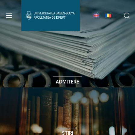
Avizier Studenți
Studii
Admitere
ADMITERE
Erasmus & Internațional
Despre Facultate
ȘTIRI