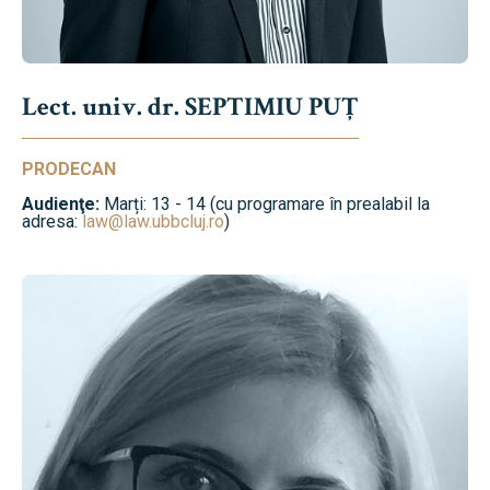
Lect. univ. dr. SEPTIMIU PUȚ
PRODECAN
Audienţe:
Marți: 13 - 14 (cu programare în prealabil la
adresa:
law@law.ubbcluj.ro
)