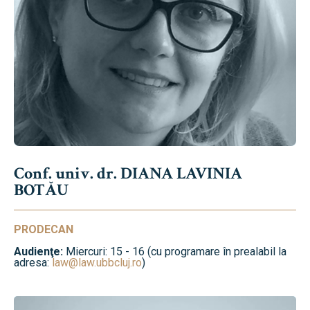
Conf. univ. dr. DIANA LAVINIA
BOTĂU
PRODECAN
Audienţe:
Miercuri: 15 - 16 (cu programare în prealabil la
adresa:
law@law.ubbcluj.ro
)