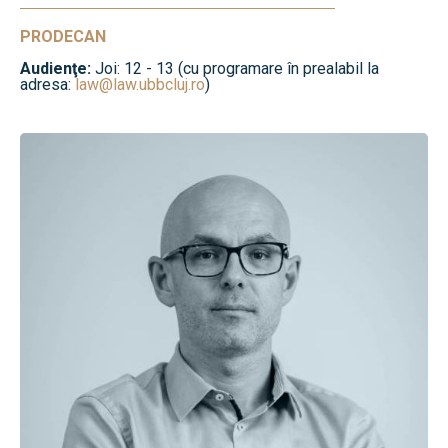
PRODECAN
Audienţe:
Joi: 12 - 13 (cu programare în prealabil la
adresa:
law@law.ubbcluj.ro
)