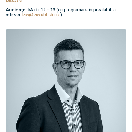
DECAN
Audienţe:
Marți: 12 - 13 (cu programare în prealabil la
adresa:
law@law.ubbcluj.ro
)