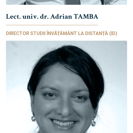
Lect. univ. dr. Adrian TAMBA
DIRECTOR STUDII ÎNVĂȚĂMÂNT LA DISTANȚĂ (ID)