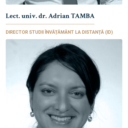
Lect. univ. dr. Adrian TAMBA
DIRECTOR STUDII ÎNVĂȚĂMÂNT LA DISTANȚĂ (ID)