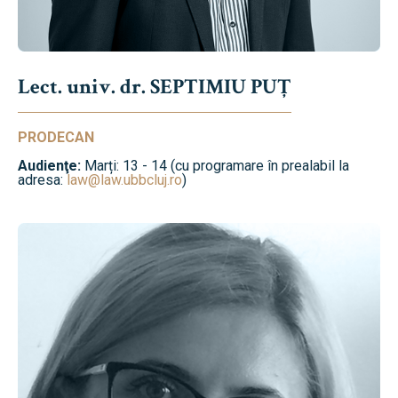
Lect. univ. dr. SEPTIMIU PUȚ
PRODECAN
Audienţe:
Marți: 13 - 14 (cu programare în prealabil la
adresa:
law@law.ubbcluj.ro
)