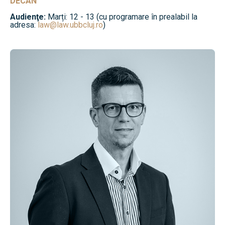
DECAN
Audienţe:
Marți: 12 - 13 (cu programare în prealabil la
adresa:
law@law.ubbcluj.ro
)