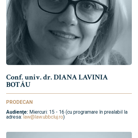
Conf. univ. dr. DIANA LAVINIA
BOTĂU
PRODECAN
Audienţe:
Miercuri: 15 - 16 (cu programare în prealabil la
adresa:
law@law.ubbcluj.ro
)