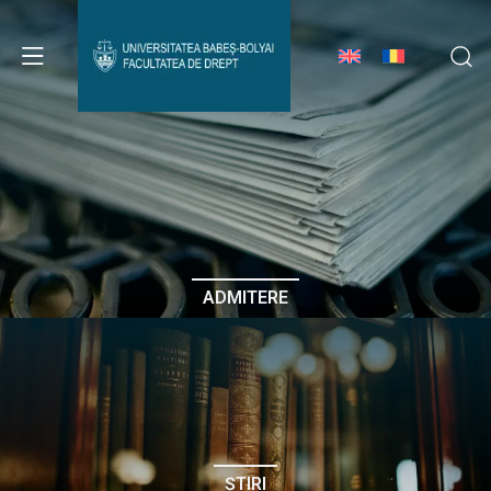
Avizier Studenți
Studii
Admitere
ADMITERE
Erasmus & Internațional
Despre Facultate
ȘTIRI