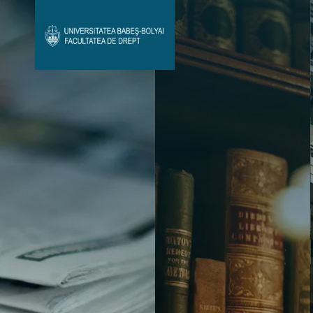
Avizier Studenți
Studii
Admitere
Bibliotecă & Reviste
Contact