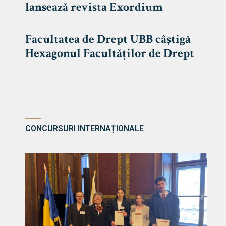
lansează revista Exordium
DE DREPT
Despre Fa
Facultatea de Drept UBB câștigă
Știri
Hexagonul Facultăților de Drept
Echipa Fac
Bibliotec
Contact
CONCURSURI INTERNAȚIONALE