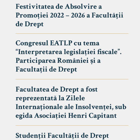
Festivitatea de Absolvire a
Promoției 2022 – 2026 a Facultății
de Drept
Congresul EATLP cu tema
“Interpretarea legislației fiscale”.
Participarea României și a
Facultații de Drept
Facultatea de Drept a fost
reprezentată la Zilele
Avizier S
Internaționale ale Insolvenței, sub
egida Asociației Henri Capitant
Studii
UNIVERSITATEA BABEȘ - BOLYAI
Admitere
FACULTATEA
Studenții Facultății de Drept
Erasmus &