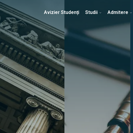
Erasmus & Internațional
Despre Facultate
Ști
Avizier Studenți
Studii
Admitere