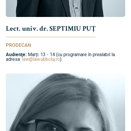
Lect. univ. dr. SEPTIMIU PUȚ
PRODECAN
Audienţe:
Marți: 13 - 14 (cu programare în prealabil la
adresa:
law@law.ubbcluj.ro
)