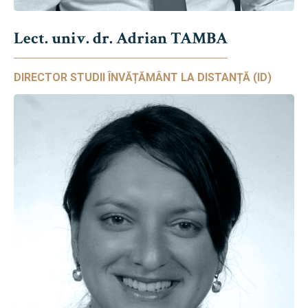
Lect. univ. dr. Adrian TAMBA
DIRECTOR STUDII ÎNVĂȚĂMÂNT LA DISTANȚĂ (ID)