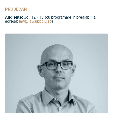
PRODECAN
Audienţe:
Joi: 12 - 13 (cu programare în prealabil la
adresa:
law@law.ubbcluj.ro
)