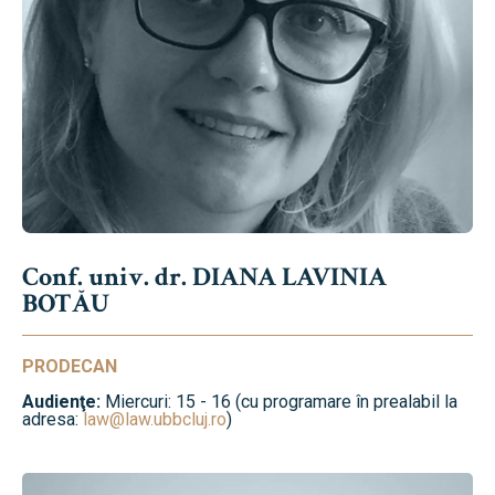
Conf. univ. dr. DIANA LAVINIA
BOTĂU
PRODECAN
Audienţe:
Miercuri: 15 - 16 (cu programare în prealabil la
adresa:
law@law.ubbcluj.ro
)