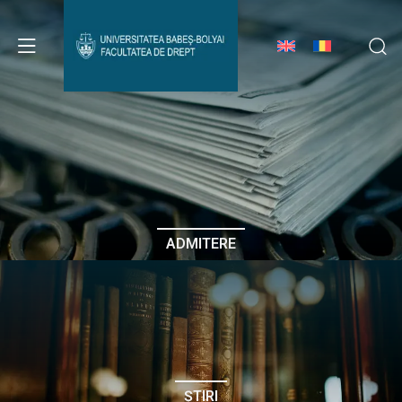
Avizier Studenți
Studii
Admitere
ADMITERE
Erasmus & Internațional
Despre Facultate
ȘTIRI