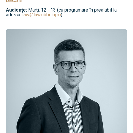
DECAN
Audienţe:
Marți: 12 - 13 (cu programare în prealabil la
adresa:
law@law.ubbcluj.ro
)