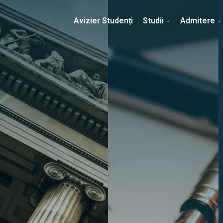
Erasmus & Internațional
Despre Facultate
Ști
Avizier Studenți
Studii
Admitere