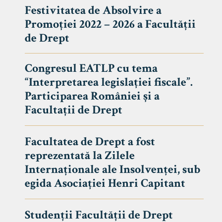
Festivitatea de Absolvire a
Promoției 2022 – 2026 a Facultății
de Drept
Congresul EATLP cu tema
“Interpretarea legislației fiscale”.
Participarea României și a
Facultații de Drept
Facultatea de Drept a fost
reprezentată la Zilele
Avizier S
Internaționale ale Insolvenței, sub
egida Asociației Henri Capitant
Studii
UNIVERSITATEA BABEȘ - BOLYAI
Admitere
FACULTATEA
Studenții Facultății de Drept
Erasmus &