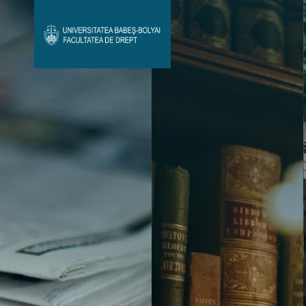
Avizier Studenți
Studii
Admitere
Bibliotecă & Reviste
Contact