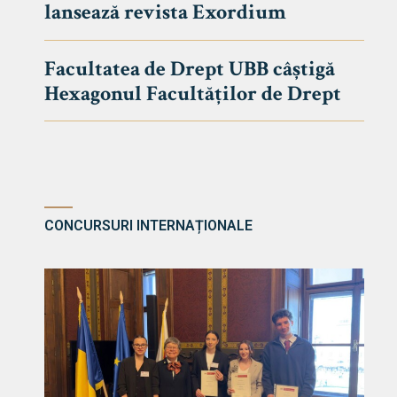
lansează revista Exordium
DE DREPT
Despre Fa
Facultatea de Drept UBB câștigă
Știri
Hexagonul Facultăților de Drept
Echipa Fac
Bibliotec
Contact
CONCURSURI INTERNAȚIONALE