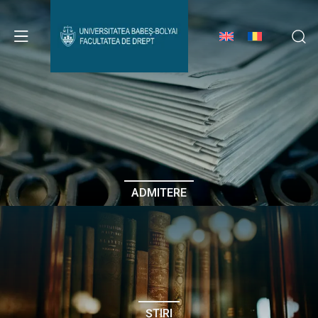
Avizier Studenți
Studii
Admitere
ADMITERE
Erasmus & Internațional
Despre Facultate
ȘTIRI