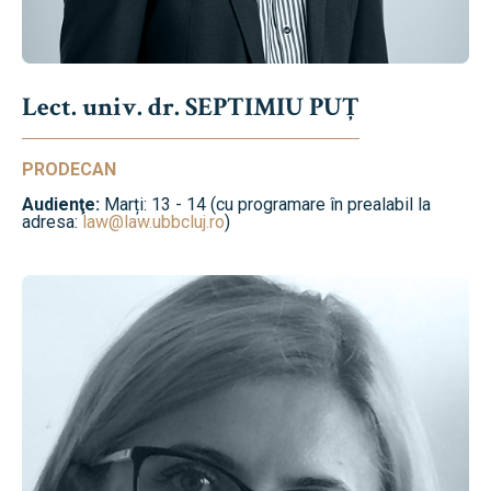
Lect. univ. dr. SEPTIMIU PUȚ
PRODECAN
Audienţe:
Marți: 13 - 14 (cu programare în prealabil la
adresa:
law@law.ubbcluj.ro
)