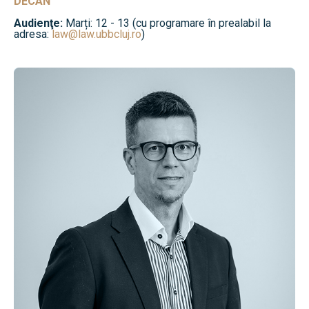
DECAN
Audienţe:
Marți: 12 - 13 (cu programare în prealabil la
adresa:
law@law.ubbcluj.ro
)