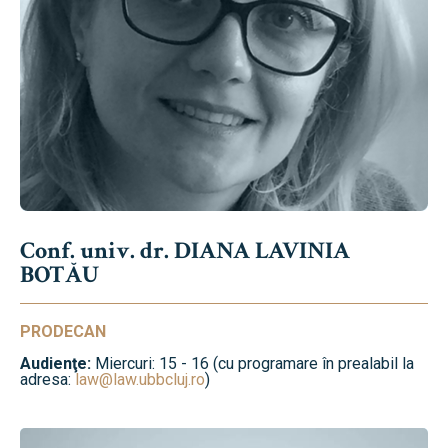
Conf. univ. dr. DIANA LAVINIA
BOTĂU
PRODECAN
Audienţe:
Miercuri: 15 - 16 (cu programare în prealabil la
adresa:
law@law.ubbcluj.ro
)