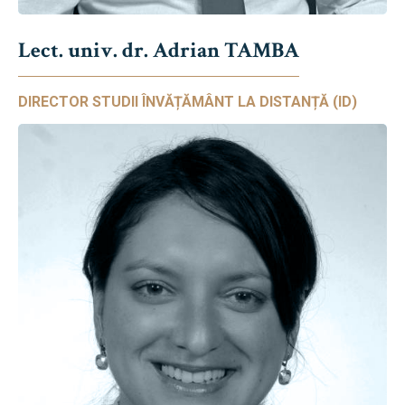
Lect. univ. dr. Adrian TAMBA
DIRECTOR STUDII ÎNVĂȚĂMÂNT LA DISTANȚĂ (ID)