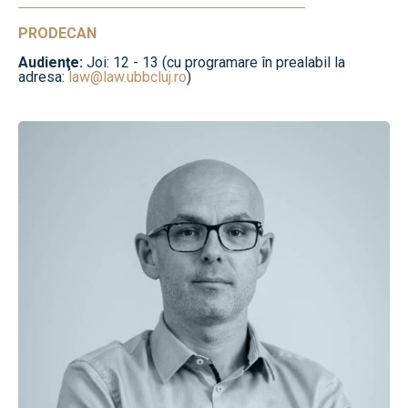
PRODECAN
Audienţe:
Joi: 12 - 13 (cu programare în prealabil la
adresa:
law@law.ubbcluj.ro
)