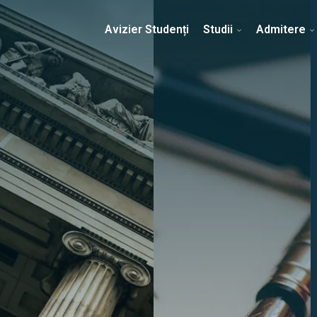
Erasmus & Internațional
Despre Facultate
Ști
Avizier Studenți
Studii
Admitere