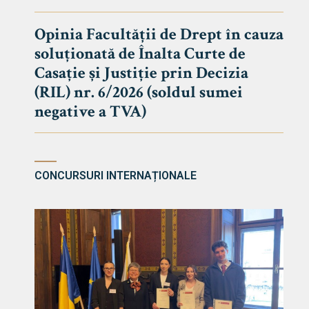
DE DREPT
Despre Fa
Opinia Facultății de Drept în cauza
soluționată de Înalta Curte de
Știri
Casație și Justiție prin Decizia
Echipa Fac
(RIL) nr. 6/2026 (soldul sumei
Bibliotec
negative a TVA)
Contact
CONCURSURI INTERNAȚIONALE