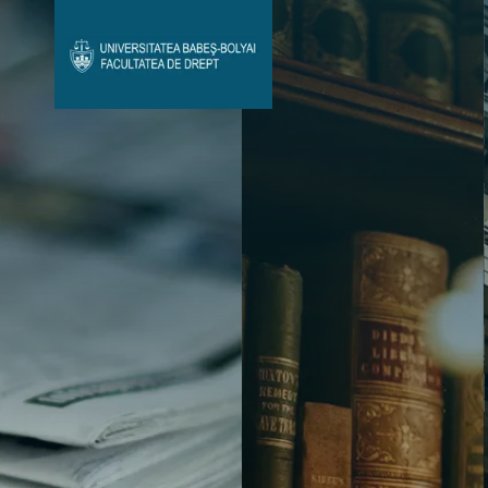
Avizier Studenți
Studii
Admitere
Bibliotecă & Reviste
Contact