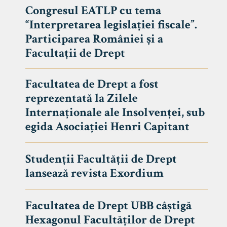
Congresul EATLP cu tema
“Interpretarea legislației fiscale”.
Participarea României și a
Facultații de Drept
Facultatea de Drept a fost
reprezentată la Zilele
Internaționale ale Insolvenței, sub
egida Asociației Henri Capitant
Studenții Facultății de Drept
Avizier S
lansează revista Exordium
Studii
UNIVERSITATEA BABEȘ - BOLYAI
Facultatea de Drept UBB câștigă
Admitere
FACULTATEA
Hexagonul Facultăților de Drept
Erasmus &