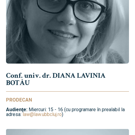
Conf. univ. dr. DIANA LAVINIA
BOTĂU
PRODECAN
Audienţe:
Miercuri: 15 - 16 (cu programare în prealabil la
adresa:
law@law.ubbcluj.ro
)