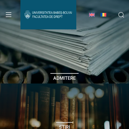
Avizier Studenți
Studii
Admitere
ADMITERE
Erasmus & Internațional
Despre Facultate
ȘTIRI