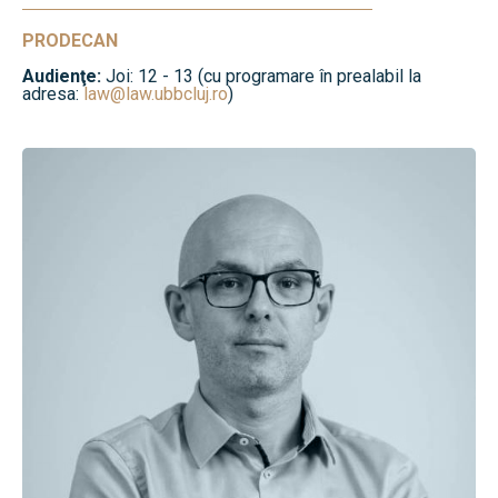
PRODECAN
Audienţe:
Joi: 12 - 13 (cu programare în prealabil la
adresa:
law@law.ubbcluj.ro
)