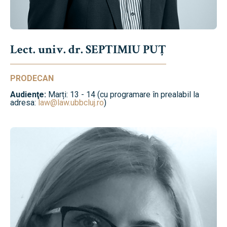
Lect. univ. dr. SEPTIMIU PUȚ
PRODECAN
Audienţe:
Marți: 13 - 14 (cu programare în prealabil la
adresa:
law@law.ubbcluj.ro
)