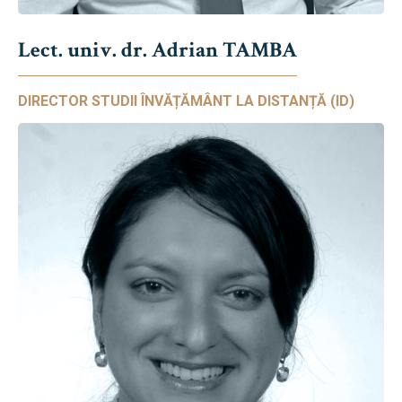
Lect. univ. dr. Adrian TAMBA
DIRECTOR STUDII ÎNVĂȚĂMÂNT LA DISTANȚĂ (ID)