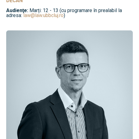
DECAN
Audienţe:
Marți: 12 - 13 (cu programare în prealabil la
adresa:
law@law.ubbcluj.ro
)