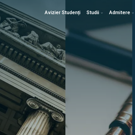
Erasmus & Internațional
Despre Facultate
Ști
Avizier Studenți
Studii
Admitere