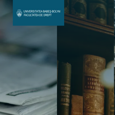
Avizier Studenți
Studii
Admitere
Bibliotecă & Reviste
Contact