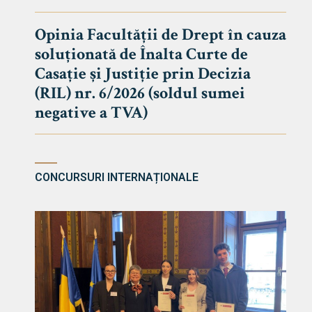
DE DREPT
Despre Fa
Opinia Facultății de Drept în cauza
soluționată de Înalta Curte de
Știri
Casație și Justiție prin Decizia
Echipa Fac
(RIL) nr. 6/2026 (soldul sumei
Bibliotec
negative a TVA)
Contact
CONCURSURI INTERNAȚIONALE