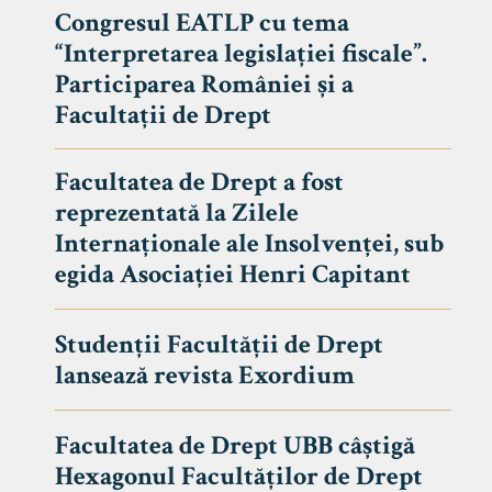
Congresul EATLP cu tema
“Interpretarea legislației fiscale”.
Participarea României și a
Facultații de Drept
Facultatea de Drept a fost
reprezentată la Zilele
Internaționale ale Insolvenței, sub
egida Asociației Henri Capitant
Studenții Facultății de Drept
Avizier S
lansează revista Exordium
Studii
UNIVERSITATEA BABEȘ - BOLYAI
Facultatea de Drept UBB câștigă
Admitere
FACULTATEA
Hexagonul Facultăților de Drept
Erasmus &