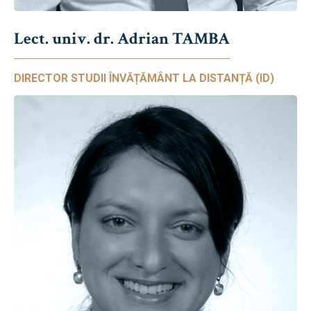
Lect. univ. dr. Adrian TAMBA
DIRECTOR STUDII ÎNVĂȚĂMÂNT LA DISTANȚĂ (ID)