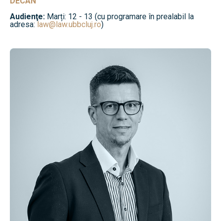
DECAN
Audienţe:
Marți: 12 - 13 (cu programare în prealabil la
adresa:
law@law.ubbcluj.ro
)