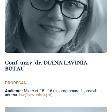
Conf. univ. dr. DIANA LAVINIA
BOTĂU
PRODECAN
Audienţe:
Miercuri: 15 - 16 (cu programare în prealabil la
adresa:
law@law.ubbcluj.ro
)