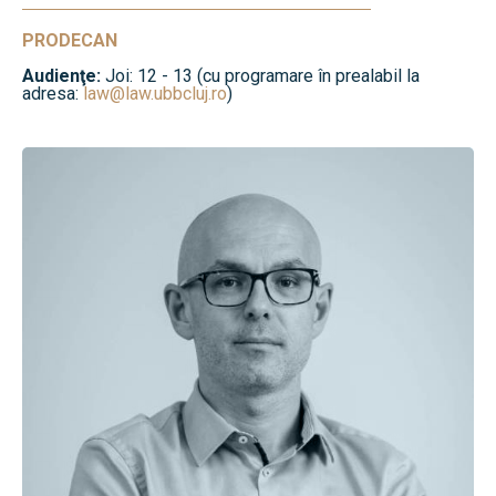
PRODECAN
Audienţe:
Joi: 12 - 13 (cu programare în prealabil la
adresa:
law@law.ubbcluj.ro
)