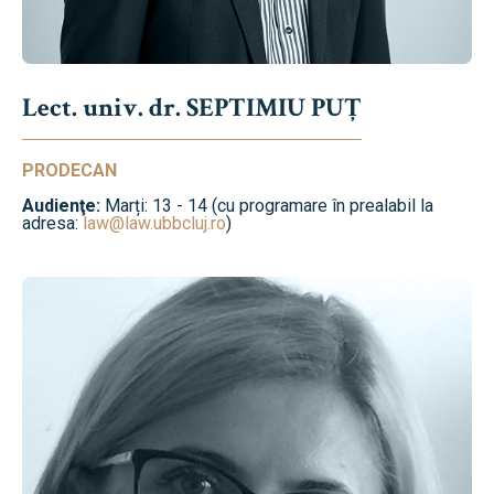
Lect. univ. dr. SEPTIMIU PUȚ
PRODECAN
Audienţe:
Marți: 13 - 14 (cu programare în prealabil la
adresa:
law@law.ubbcluj.ro
)