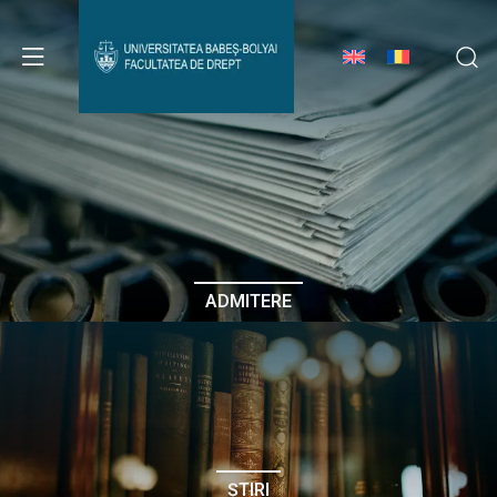
Avizier Studenți
Studii
Admitere
ADMITERE
Erasmus & Internațional
Despre Facultate
ȘTIRI