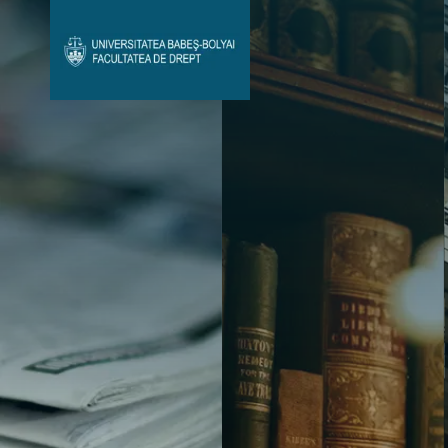
Avizier Studenți
Studii
Admitere
Bibliotecă & Reviste
Contact