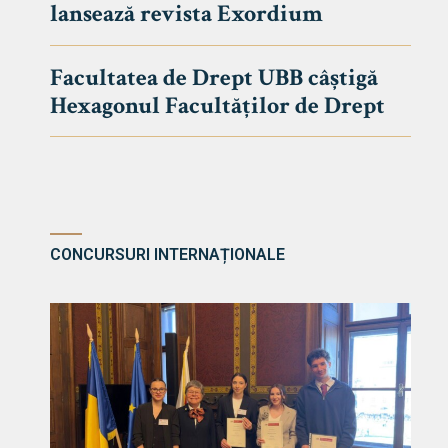
lansează revista Exordium
DE DREPT
Despre Fa
Facultatea de Drept UBB câștigă
Știri
Hexagonul Facultăților de Drept
Echipa Fac
Bibliotec
Contact
CONCURSURI INTERNAȚIONALE