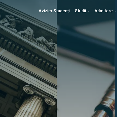
Erasmus & Internațional
Despre Facultate
Ști
Avizier Studenți
Studii
Admitere