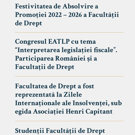
Festivitatea de Absolvire a
Promoției 2022 – 2026 a Facultății
de Drept
Congresul EATLP cu tema
“Interpretarea legislației fiscale”.
Participarea României și a
Facultații de Drept
Facultatea de Drept a fost
reprezentată la Zilele
Avizier S
Internaționale ale Insolvenței, sub
egida Asociației Henri Capitant
Studii
UNIVERSITATEA BABEȘ - BOLYAI
Admitere
FACULTATEA
Studenții Facultății de Drept
Erasmus &