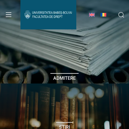
Avizier Studenți
Studii
Admitere
ADMITERE
Erasmus & Internațional
Despre Facultate
ȘTIRI