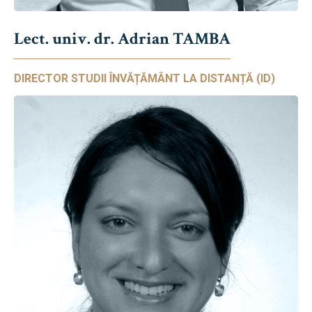
Lect. univ. dr. Adrian TAMBA
DIRECTOR STUDII ÎNVĂȚĂMÂNT LA DISTANȚĂ (ID)