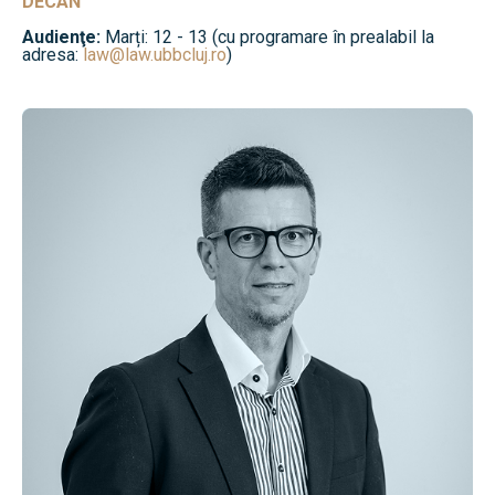
DECAN
Audienţe:
Marți: 12 - 13 (cu programare în prealabil la
adresa:
law@law.ubbcluj.ro
)