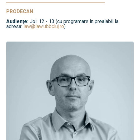
PRODECAN
Audienţe:
Joi: 12 - 13 (cu programare în prealabil la
adresa:
law@law.ubbcluj.ro
)