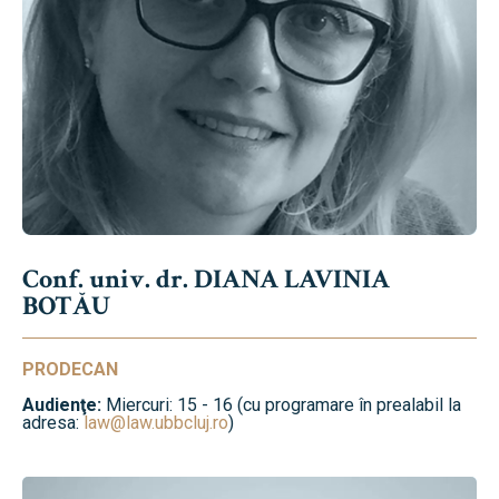
Conf. univ. dr. DIANA LAVINIA
BOTĂU
PRODECAN
Audienţe:
Miercuri: 15 - 16 (cu programare în prealabil la
adresa:
law@law.ubbcluj.ro
)