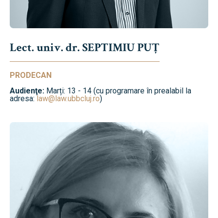
Lect. univ. dr. SEPTIMIU PUȚ
PRODECAN
Audienţe:
Marți: 13 - 14 (cu programare în prealabil la
adresa:
law@law.ubbcluj.ro
)