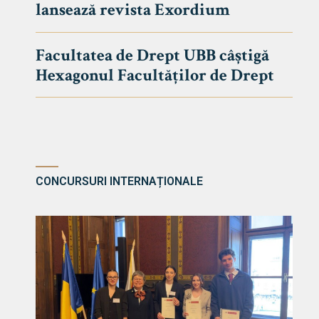
lansează revista Exordium
DE DREPT
Despre Fa
Facultatea de Drept UBB câștigă
Știri
Hexagonul Facultăților de Drept
Echipa Fac
Bibliotec
Contact
CONCURSURI INTERNAȚIONALE