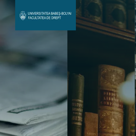
Avizier Studenți
Studii
Admitere
Bibliotecă & Reviste
Contact