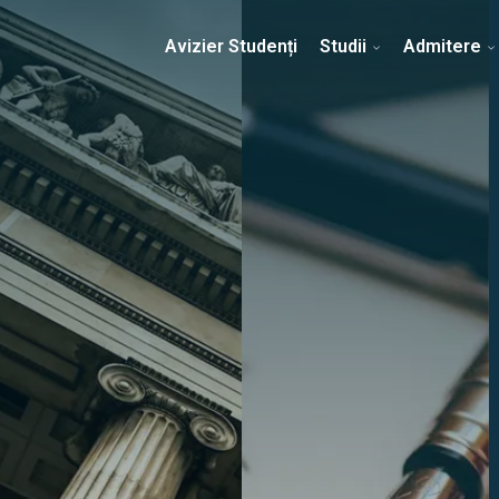
Erasmus & Internațional
Despre Facultate
Ști
Avizier Studenți
Studii
Admitere