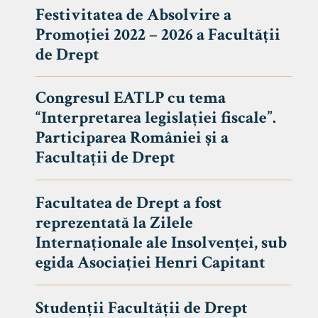
Festivitatea de Absolvire a
Promoției 2022 – 2026 a Facultății
de Drept
Congresul EATLP cu tema
“Interpretarea legislației fiscale”.
Participarea României și a
Facultații de Drept
Facultatea de Drept a fost
reprezentată la Zilele
Avizier S
Internaționale ale Insolvenței, sub
egida Asociației Henri Capitant
Studii
UNIVERSITATEA BABEȘ - BOLYAI
Admitere
FACULTATEA
Studenții Facultății de Drept
Erasmus &