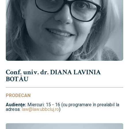
Conf. univ. dr. DIANA LAVINIA
BOTĂU
PRODECAN
Audienţe:
Miercuri: 15 - 16 (cu programare în prealabil la
adresa:
law@law.ubbcluj.ro
)