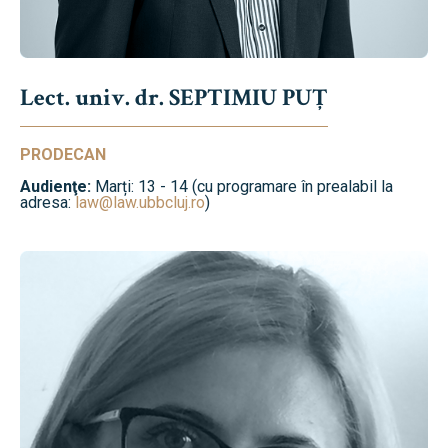
Lect. univ. dr. SEPTIMIU PUȚ
PRODECAN
Audienţe:
Marți: 13 - 14 (cu programare în prealabil la
adresa:
law@law.ubbcluj.ro
)