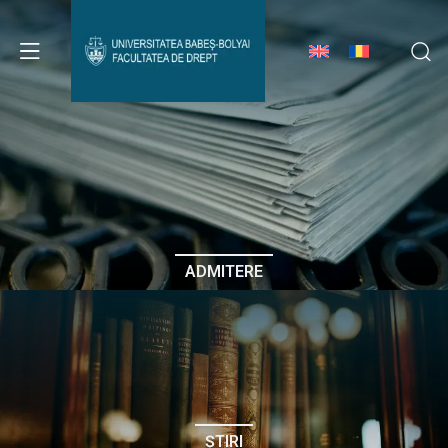
Avizier Studenți
Studii
Admitere
ADMITERE
Erasmus & Internațional
Despre Facultate
ȘTIRI