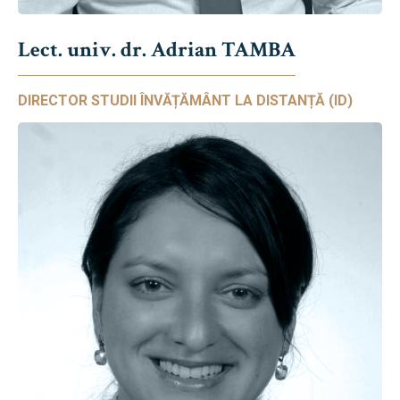
Lect. univ. dr. Adrian TAMBA
DIRECTOR STUDII ÎNVĂȚĂMÂNT LA DISTANȚĂ (ID)