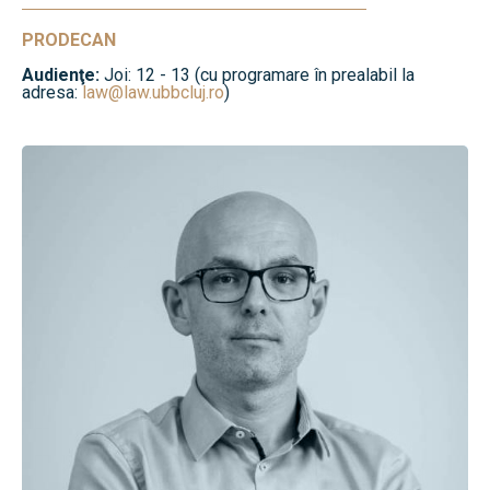
PRODECAN
Audienţe:
Joi: 12 - 13 (cu programare în prealabil la
adresa:
law@law.ubbcluj.ro
)