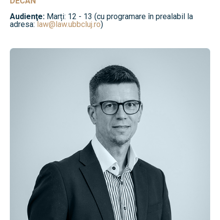
DECAN
Audienţe:
Marți: 12 - 13 (cu programare în prealabil la
adresa:
law@law.ubbcluj.ro
)