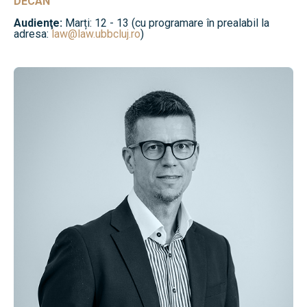
DECAN
Audienţe:
Marți: 12 - 13 (cu programare în prealabil la
adresa:
law@law.ubbcluj.ro
)