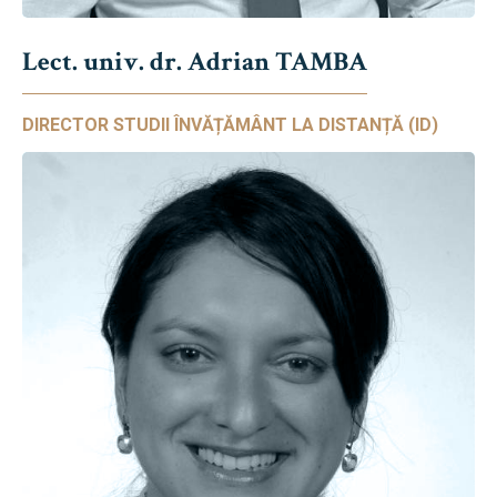
Lect. univ. dr. Adrian TAMBA
DIRECTOR STUDII ÎNVĂȚĂMÂNT LA DISTANȚĂ (ID)