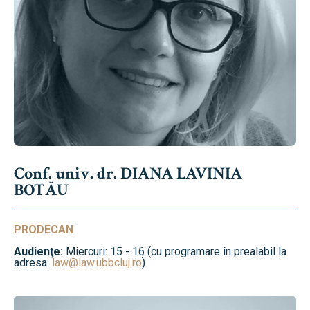
Conf. univ. dr. DIANA LAVINIA
BOTĂU
PRODECAN
Audienţe:
Miercuri: 15 - 16 (cu programare în prealabil la
adresa:
law@law.ubbcluj.ro
)