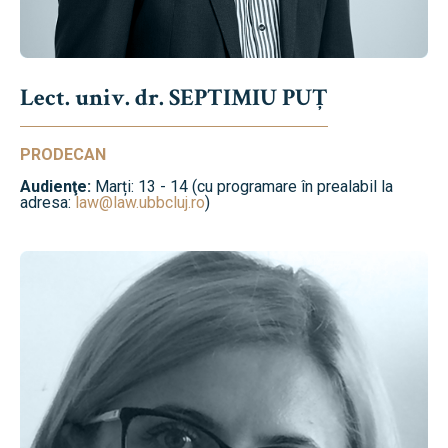
Lect. univ. dr. SEPTIMIU PUȚ
PRODECAN
Audienţe:
Marți: 13 - 14 (cu programare în prealabil la
adresa:
law@law.ubbcluj.ro
)