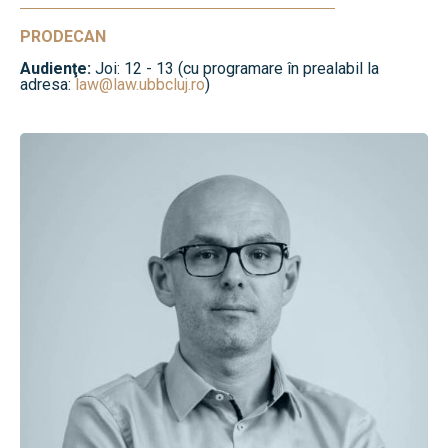
PRODECAN
Audienţe:
Joi: 12 - 13 (cu programare în prealabil la
adresa:
law@law.ubbcluj.ro
)