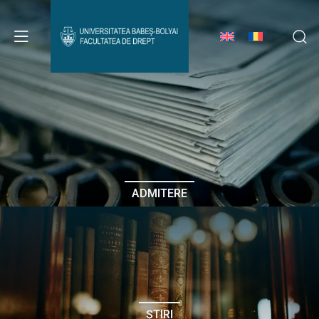
Avizier Studenți
Studii
Admitere
ADMITERE
Erasmus & Internațional
Despre Facultate
ȘTIRI