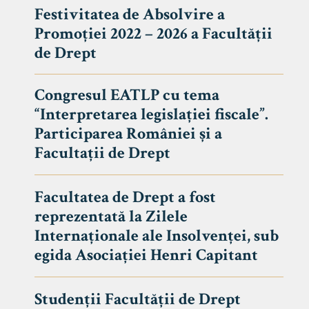
Festivitatea de Absolvire a
Promoției 2022 – 2026 a Facultății
de Drept
Congresul EATLP cu tema
“Interpretarea legislației fiscale”.
Participarea României și a
Facultații de Drept
Facultatea de Drept a fost
reprezentată la Zilele
Avizier S
Internaționale ale Insolvenței, sub
egida Asociației Henri Capitant
Studii
UNIVERSITATEA BABEȘ - BOLYAI
Admitere
FACULTATEA
Studenții Facultății de Drept
Erasmus &