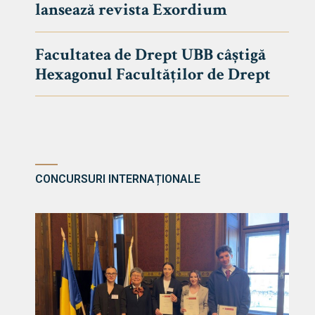
lansează revista Exordium
DE DREPT
Despre Fa
Facultatea de Drept UBB câștigă
Știri
Hexagonul Facultăților de Drept
Echipa Fac
Bibliotec
Contact
CONCURSURI INTERNAȚIONALE