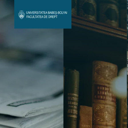
Avizier Studenți
Studii
Admitere
Bibliotecă & Reviste
Contact