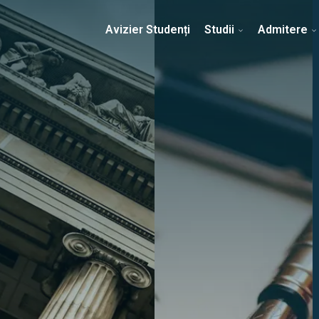
Erasmus & Internațional
Despre Facultate
Ști
Avizier Studenți
Studii
Admitere