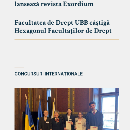
lansează revista Exordium
DE DREPT
Despre Fa
Facultatea de Drept UBB câștigă
Știri
Hexagonul Facultăților de Drept
Echipa Fac
Bibliotec
Contact
CONCURSURI INTERNAȚIONALE