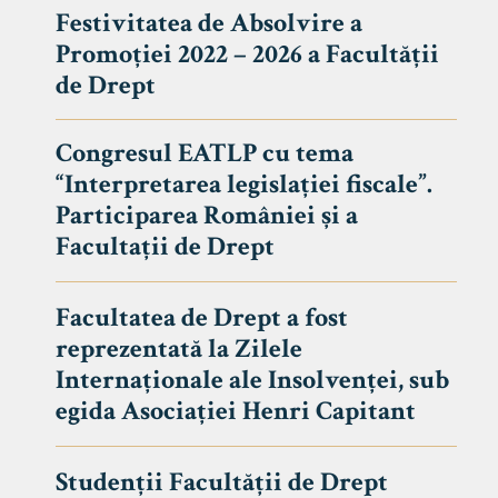
Festivitatea de Absolvire a
Promoției 2022 – 2026 a Facultății
de Drept
Congresul EATLP cu tema
“Interpretarea legislației fiscale”.
Participarea României și a
Facultații de Drept
Facultatea de Drept a fost
reprezentată la Zilele
Avizier S
Internaționale ale Insolvenței, sub
egida Asociației Henri Capitant
Studii
UNIVERSITATEA BABEȘ - BOLYAI
Admitere
FACULTATEA
Studenții Facultății de Drept
Erasmus &