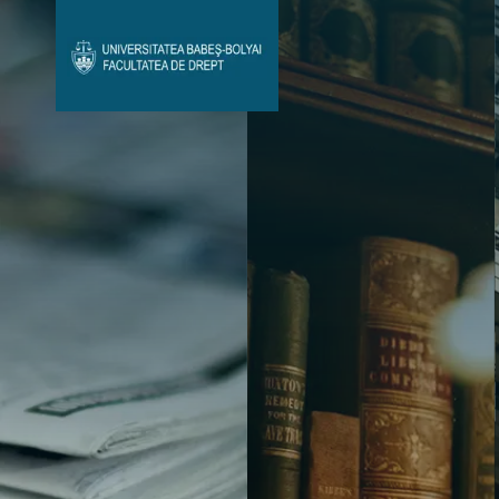
Avizier Studenți
Studii
Admitere
Bibliotecă & Reviste
Contact