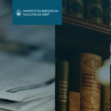
Avizier Studenți
Studii
Admitere
Bibliotecă & Reviste
Contact