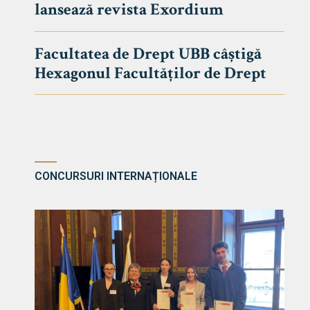
lansează revista Exordium
DE DREPT
Despre Fa
Facultatea de Drept UBB câștigă
Știri
Hexagonul Facultăților de Drept
Echipa Fac
Bibliotec
Contact
CONCURSURI INTERNAȚIONALE