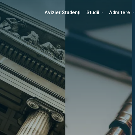
Erasmus & Internațional
Despre Facultate
Ști
Avizier Studenți
Studii
Admitere