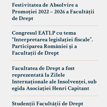
Festivitatea de Absolvire a
Promoției 2022 – 2026 a Facultății
de Drept
Congresul EATLP cu tema
“Interpretarea legislației fiscale”.
Participarea României și a
Facultații de Drept
Facultatea de Drept a fost
reprezentată la Zilele
Avizier S
Internaționale ale Insolvenței, sub
egida Asociației Henri Capitant
Studii
UNIVERSITATEA BABEȘ - BOLYAI
Admitere
FACULTATEA
Studenții Facultății de Drept
Erasmus &