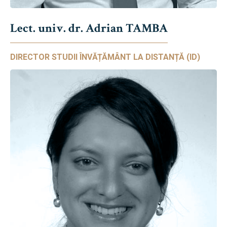
Lect. univ. dr. Adrian TAMBA
DIRECTOR STUDII ÎNVĂȚĂMÂNT LA DISTANȚĂ (ID)