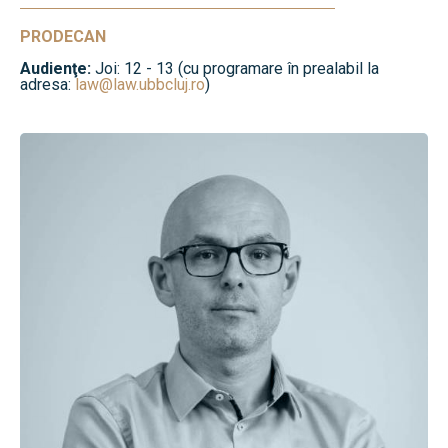
PRODECAN
Audienţe:
Joi: 12 - 13 (cu programare în prealabil la
adresa:
law@law.ubbcluj.ro
)