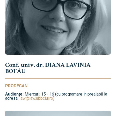
Conf. univ. dr. DIANA LAVINIA
BOTĂU
PRODECAN
Audienţe:
Miercuri: 15 - 16 (cu programare în prealabil la
adresa:
law@law.ubbcluj.ro
)