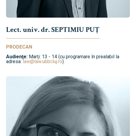
Lect. univ. dr. SEPTIMIU PUȚ
PRODECAN
Audienţe:
Marți: 13 - 14 (cu programare în prealabil la
adresa:
law@law.ubbcluj.ro
)