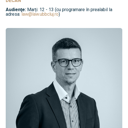
DECAN
Audienţe:
Marți: 12 - 13 (cu programare în prealabil la
adresa:
law@law.ubbcluj.ro
)