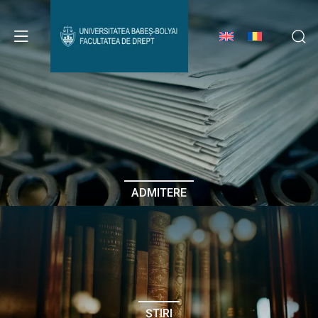
Avizier Studenți
Studii
Admitere
ADMITERE
Erasmus & Internațional
Despre Facultate
ȘTIRI