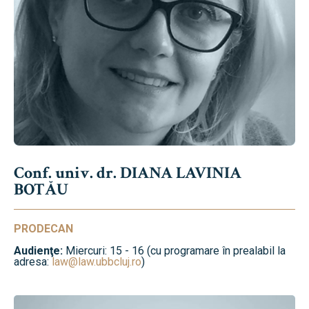
Conf. univ. dr. DIANA LAVINIA
BOTĂU
PRODECAN
Audienţe:
Miercuri: 15 - 16 (cu programare în prealabil la
adresa:
law@law.ubbcluj.ro
)