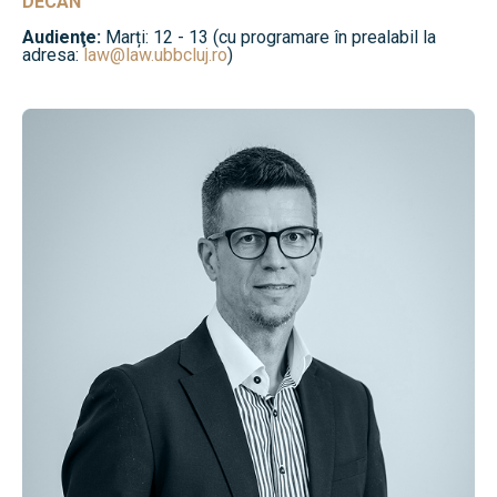
DECAN
Audienţe:
Marți: 12 - 13 (cu programare în prealabil la
adresa:
law@law.ubbcluj.ro
)