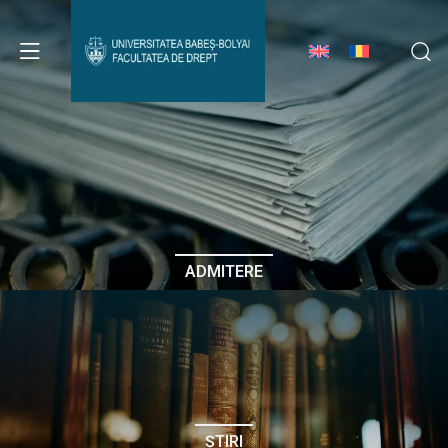
Avizier Studenți
Studii
Admitere
ADMITERE
Erasmus & Internațional
Despre Facultate
ȘTIRI