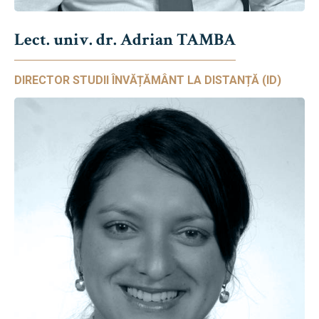
Lect. univ. dr. Adrian TAMBA
DIRECTOR STUDII ÎNVĂȚĂMÂNT LA DISTANȚĂ (ID)