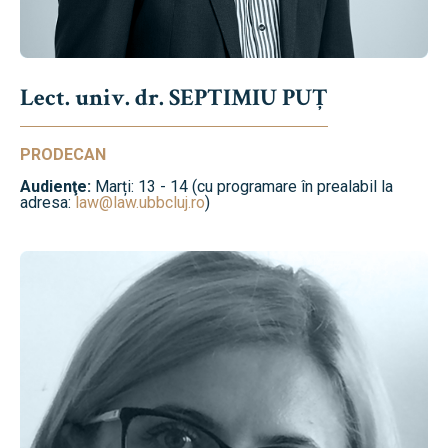
Lect. univ. dr. SEPTIMIU PUȚ
PRODECAN
Audienţe:
Marți: 13 - 14 (cu programare în prealabil la
adresa:
law@law.ubbcluj.ro
)