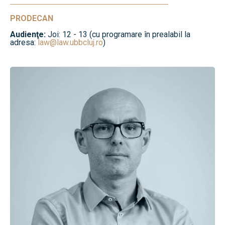
PRODECAN
Audienţe:
Joi: 12 - 13 (cu programare în prealabil la
adresa:
law@law.ubbcluj.ro
)