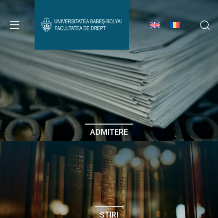
Avizier Studenți
Studii
Admitere
ADMITERE
Erasmus & Internațional
Despre Facultate
ȘTIRI