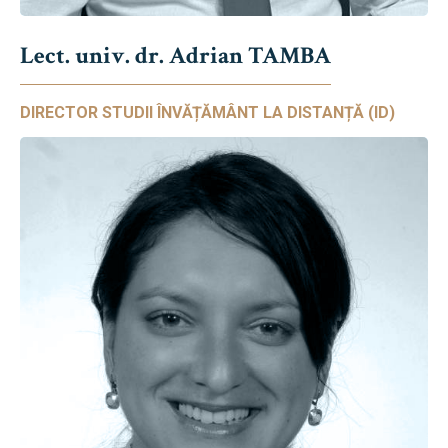
Lect. univ. dr. Adrian TAMBA
DIRECTOR STUDII ÎNVĂȚĂMÂNT LA DISTANȚĂ (ID)