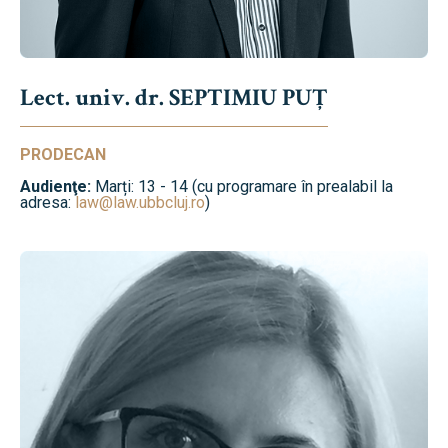
Lect. univ. dr. SEPTIMIU PUȚ
PRODECAN
Audienţe:
Marți: 13 - 14 (cu programare în prealabil la
adresa:
law@law.ubbcluj.ro
)