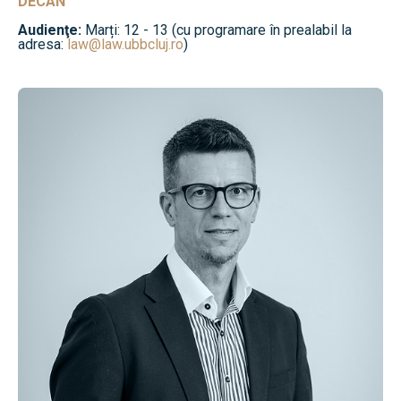
DECAN
Audienţe:
Marți: 12 - 13 (cu programare în prealabil la
adresa:
law@law.ubbcluj.ro
)