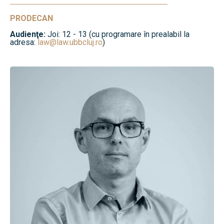
PRODECAN
Audienţe:
Joi: 12 - 13 (cu programare în prealabil la
adresa:
law@law.ubbcluj.ro
)