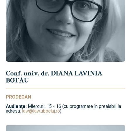
Conf. univ. dr. DIANA LAVINIA
BOTĂU
PRODECAN
Audienţe:
Miercuri: 15 - 16 (cu programare în prealabil la
adresa:
law@law.ubbcluj.ro
)