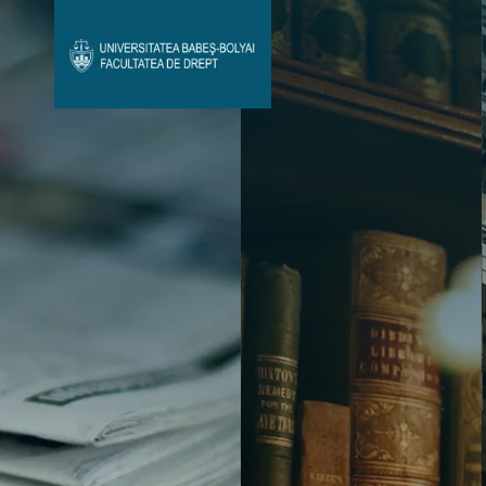
Avizier Studenți
Studii
Admitere
Bibliotecă & Reviste
Contact