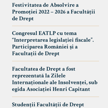
Festivitatea de Absolvire a
Promoției 2022 – 2026 a Facultății
de Drept
Congresul EATLP cu tema
“Interpretarea legislației fiscale”.
Participarea României și a
Facultații de Drept
Facultatea de Drept a fost
reprezentată la Zilele
Avizier S
Internaționale ale Insolvenței, sub
egida Asociației Henri Capitant
Studii
UNIVERSITATEA BABEȘ - BOLYAI
Admitere
FACULTATEA
Studenții Facultății de Drept
Erasmus &