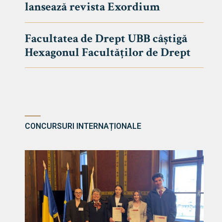
lansează revista Exordium
DE DREPT
Despre Fa
Facultatea de Drept UBB câștigă
Știri
Hexagonul Facultăților de Drept
Echipa Fac
Bibliotec
Contact
CONCURSURI INTERNAȚIONALE