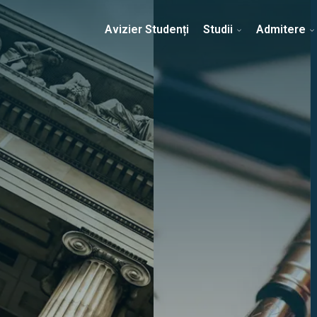
Erasmus & Internațional
Despre Facultate
Ști
Avizier Studenți
Studii
Admitere