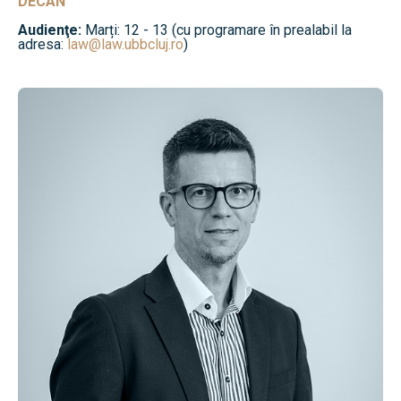
DECAN
Audienţe:
Marți: 12 - 13 (cu programare în prealabil la
adresa:
law@law.ubbcluj.ro
)