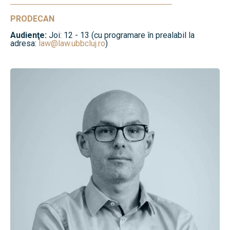
PRODECAN
Audienţe:
Joi: 12 - 13 (cu programare în prealabil la
adresa:
law@law.ubbcluj.ro
)