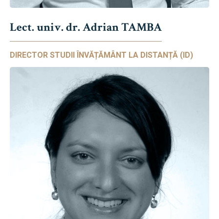
Lect. univ. dr. Adrian TAMBA
DIRECTOR STUDII ÎNVĂȚĂMÂNT LA DISTANȚĂ (ID)