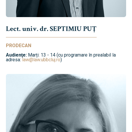
Lect. univ. dr. SEPTIMIU PUȚ
PRODECAN
Audienţe:
Marți: 13 - 14 (cu programare în prealabil la
adresa:
law@law.ubbcluj.ro
)