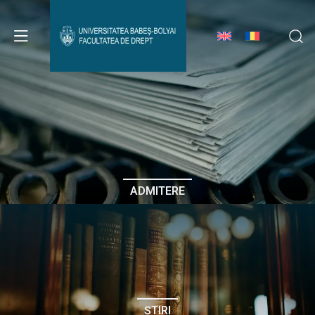
Avizier Studenți
Studii
Admitere
ADMITERE
Erasmus & Internațional
Despre Facultate
ȘTIRI