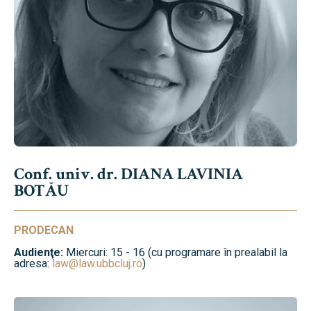
Conf. univ. dr. DIANA LAVINIA
BOTĂU
PRODECAN
Audienţe:
Miercuri: 15 - 16 (cu programare în prealabil la
adresa:
law@law.ubbcluj.ro
)