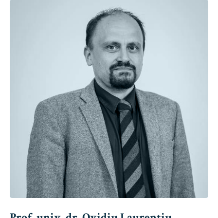
Prof. univ. dr. Ovidiu Laurențiu