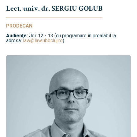
Lect. univ. dr. SERGIU GOLUB
PRODECAN
Audienţe:
Joi: 12 - 13 (cu programare în prealabil la
adresa:
law@law.ubbcluj.ro
)