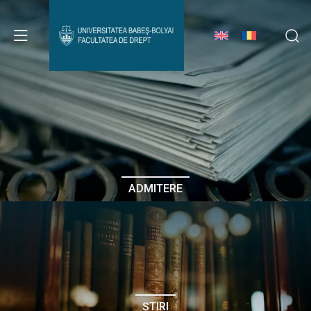
Avizier Studenți
Studii
Admitere
ADMITERE
Erasmus & Internațional
Despre Facultate
ȘTIRI