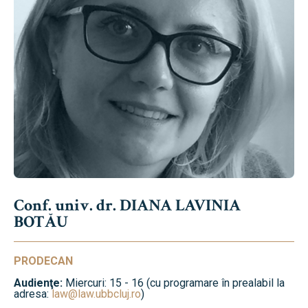
Conf. univ. dr. DIANA LAVINIA
BOTĂU
PRODECAN
Audienţe:
Miercuri: 15 - 16 (cu programare în prealabil la
adresa:
law@law.ubbcluj.ro
)