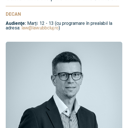
DECAN
Audienţe:
Marți: 12 - 13 (cu programare în prealabil la
adresa:
law@law.ubbcluj.ro
)