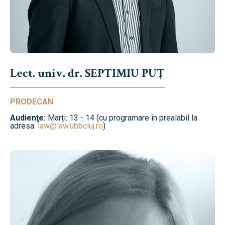
Lect. univ. dr. SEPTIMIU PUȚ
PRODECAN
Audienţe:
Marți: 13 - 14 (cu programare în prealabil la
adresa:
law@law.ubbcluj.ro
)