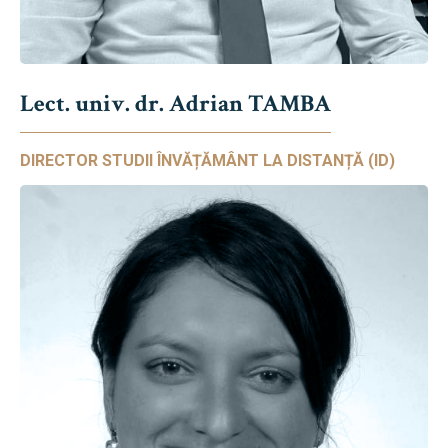
Lect. univ. dr. Adrian TAMBA
DIRECTOR STUDII ÎNVĂȚĂMÂNT LA DISTANȚĂ (ID)