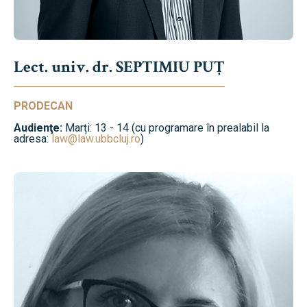
Lect. univ. dr. SEPTIMIU PUȚ
PRODECAN
Audienţe:
Marți: 13 - 14 (cu programare în prealabil la
adresa:
law@law.ubbcluj.ro
)