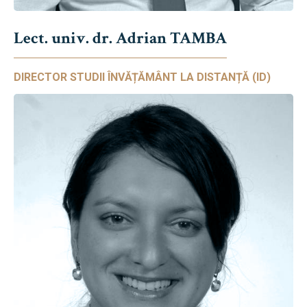
Lect. univ. dr. Adrian TAMBA
DIRECTOR STUDII ÎNVĂȚĂMÂNT LA DISTANȚĂ (ID)