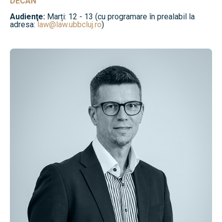
DECAN
Audienţe:
Marți: 12 - 13 (cu programare în prealabil la
adresa:
law@law.ubbcluj.ro
)