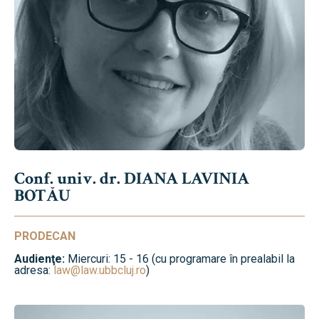
Conf. univ. dr. DIANA LAVINIA
BOTĂU
PRODECAN
Audienţe:
Miercuri: 15 - 16 (cu programare în prealabil la
adresa:
law@law.ubbcluj.ro
)