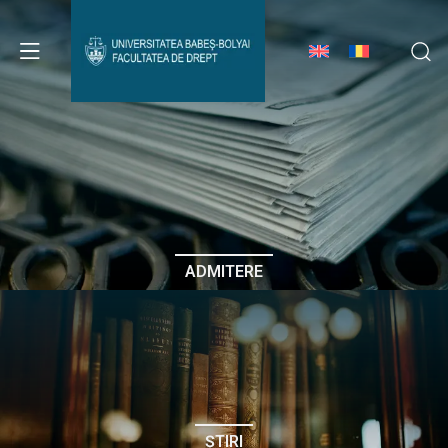
Avizier Studenți
Studii
Admitere
ADMITERE
Erasmus & Internațional
Despre Facultate
ȘTIRI