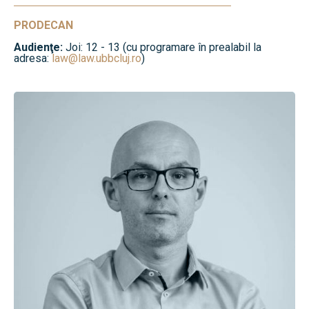
PRODECAN
Audienţe:
Joi: 12 - 13 (cu programare în prealabil la
adresa:
law@law.ubbcluj.ro
)