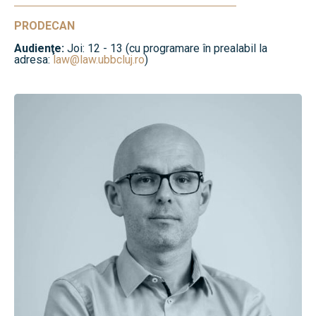
PRODECAN
Audienţe:
Joi: 12 - 13 (cu programare în prealabil la
adresa:
law@law.ubbcluj.ro
)