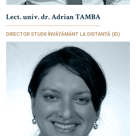
Lect. univ. dr. Adrian TAMBA
DIRECTOR STUDII ÎNVĂȚĂMÂNT LA DISTANȚĂ (ID)