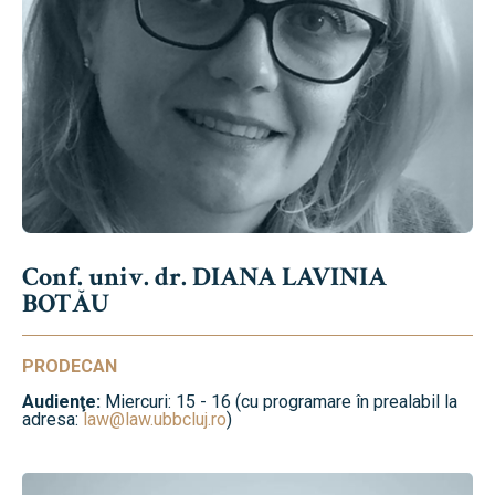
Conf. univ. dr. DIANA LAVINIA
BOTĂU
PRODECAN
Audienţe:
Miercuri: 15 - 16 (cu programare în prealabil la
adresa:
law@law.ubbcluj.ro
)