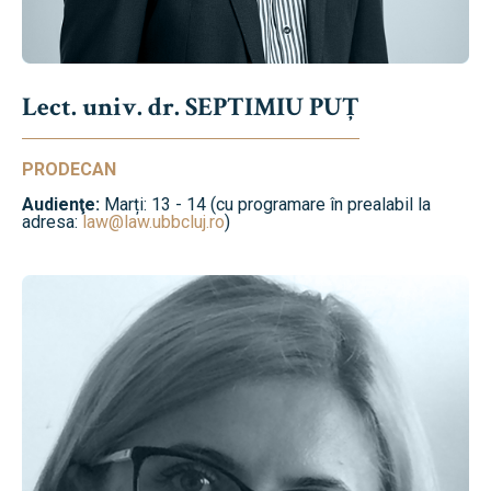
Lect. univ. dr. SEPTIMIU PUȚ
PRODECAN
Audienţe:
Marți: 13 - 14 (cu programare în prealabil la
adresa:
law@law.ubbcluj.ro
)