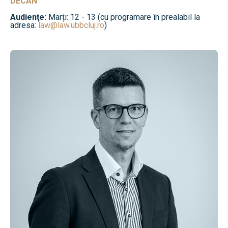
DECAN
Audienţe:
Marți: 12 - 13 (cu programare în prealabil la
adresa:
law@law.ubbcluj.ro
)