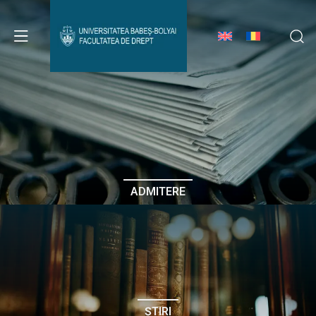
Avizier Studenți
Studii
Admitere
ADMITERE
Erasmus & Internațional
Despre Facultate
ȘTIRI