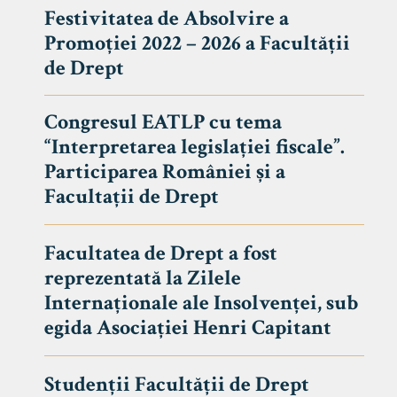
Festivitatea de Absolvire a
Promoției 2022 – 2026 a Facultății
de Drept
Congresul EATLP cu tema
“Interpretarea legislației fiscale”.
Participarea României și a
Facultații de Drept
Facultatea de Drept a fost
reprezentată la Zilele
Avizier S
Internaționale ale Insolvenței, sub
egida Asociației Henri Capitant
Studii
UNIVERSITATEA BABEȘ - BOLYAI
Admitere
FACULTATEA
Studenții Facultății de Drept
Erasmus &