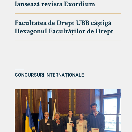
lansează revista Exordium
DE DREPT
Despre Fa
Facultatea de Drept UBB câștigă
Știri
Hexagonul Facultăților de Drept
Echipa Fac
Bibliotec
Contact
CONCURSURI INTERNAȚIONALE