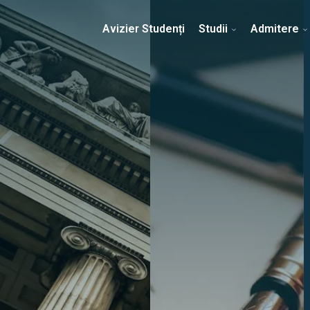
Erasmus & Internațional
Despre Facultate
Ști
Avizier Studenți
Studii
Admitere