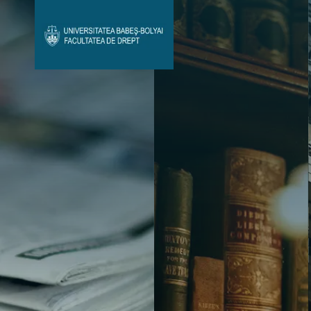
Avizier Studenți
Studii
Admitere
Bibliotecă & Reviste
Contact