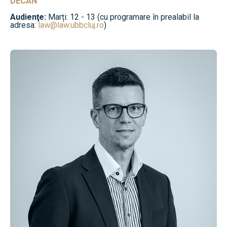
DECAN
Audienţe:
Marți: 12 - 13 (cu programare în prealabil la
adresa:
law@law.ubbcluj.ro
)