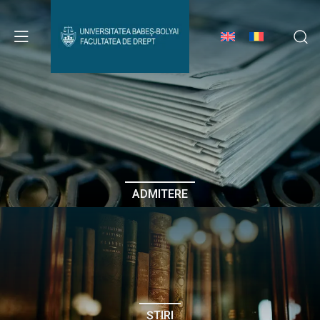
Avizier Studenți
Studii
Admitere
ADMITERE
Erasmus & Internațional
Despre Facultate
ȘTIRI