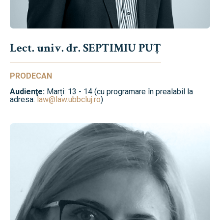
Lect. univ. dr. SEPTIMIU PUȚ
PRODECAN
Audienţe:
Marți: 13 - 14 (cu programare în prealabil la
adresa:
law@law.ubbcluj.ro
)