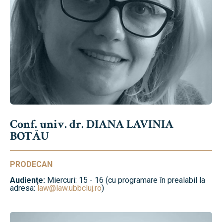
Conf. univ. dr. DIANA LAVINIA
BOTĂU
PRODECAN
Audienţe:
Miercuri: 15 - 16 (cu programare în prealabil la
adresa:
law@law.ubbcluj.ro
)