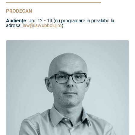
PRODECAN
Audienţe:
Joi: 12 - 13 (cu programare în prealabil la
adresa:
law@law.ubbcluj.ro
)