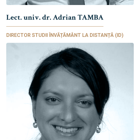
Lect. univ. dr. Adrian TAMBA
DIRECTOR STUDII ÎNVĂȚĂMÂNT LA DISTANȚĂ (ID)