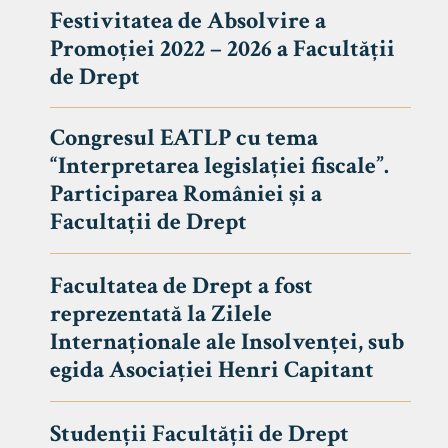
Festivitatea de Absolvire a
Promoției 2022 – 2026 a Facultății
de Drept
Congresul EATLP cu tema
“Interpretarea legislației fiscale”.
Participarea României și a
Facultații de Drept
Facultatea de Drept a fost
reprezentată la Zilele
Avizier S
Internaționale ale Insolvenței, sub
egida Asociației Henri Capitant
Studii
UNIVERSITATEA BABEȘ - BOLYAI
Admitere
FACULTATEA
Studenții Facultății de Drept
Erasmus &