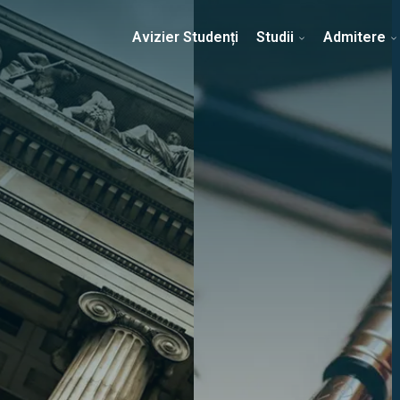
Erasmus & Internațional
Despre Facultate
Ști
Avizier Studenți
Studii
Admitere