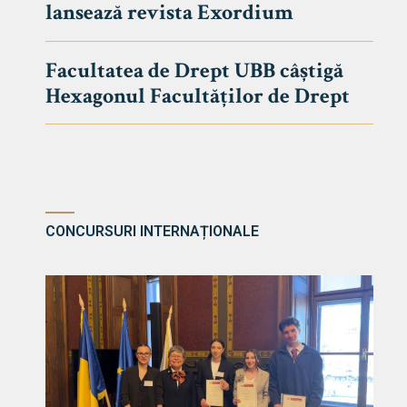
lansează revista Exordium
DE DREPT
Despre Fa
Facultatea de Drept UBB câștigă
Știri
Hexagonul Facultăților de Drept
Echipa Fac
Bibliotec
Contact
CONCURSURI INTERNAȚIONALE