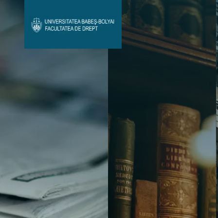
Avizier Studenți
Studii
Admitere
Bibliotecă & Reviste
Contact