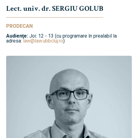
Lect. univ. dr. SERGIU GOLUB
PRODECAN
Audienţe:
Joi: 12 - 13 (cu programare în prealabil la
adresa:
law@law.ubbcluj.ro
)