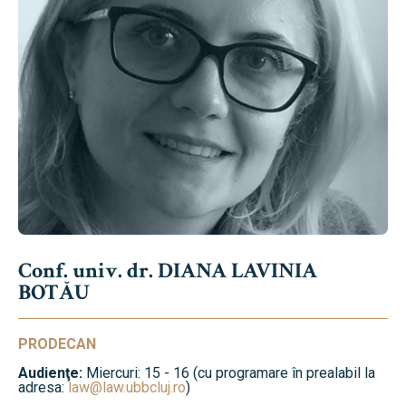
Conf. univ. dr. DIANA LAVINIA
BOTĂU
PRODECAN
Audienţe:
Miercuri: 15 - 16 (cu programare în prealabil la
adresa:
law@law.ubbcluj.ro
)