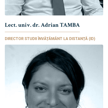
Lect. univ. dr. Adrian TAMBA
DIRECTOR STUDII ÎNVĂȚĂMÂNT LA DISTANȚĂ (ID)