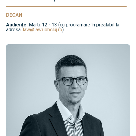
DECAN
Audienţe:
Marți: 12 - 13 (cu programare în prealabil la
adresa:
law@law.ubbcluj.ro
)