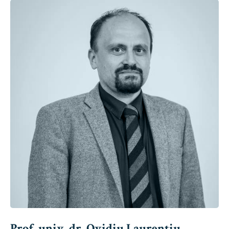
Prof. univ. dr. Ovidiu Laurențiu