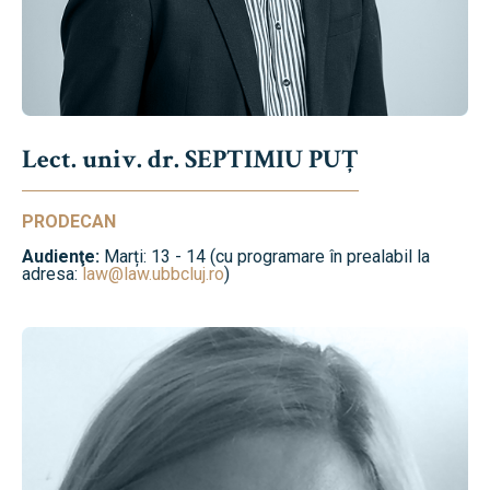
Lect. univ. dr. SEPTIMIU PUȚ
PRODECAN
Audienţe:
Marți: 13 - 14 (cu programare în prealabil la
adresa:
law@law.ubbcluj.ro
)