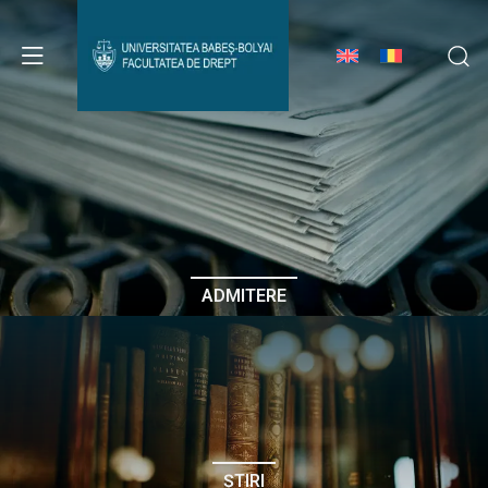
Avizier Studenți
Studii
Admitere
ADMITERE
Erasmus & Internațional
Despre Facultate
ȘTIRI