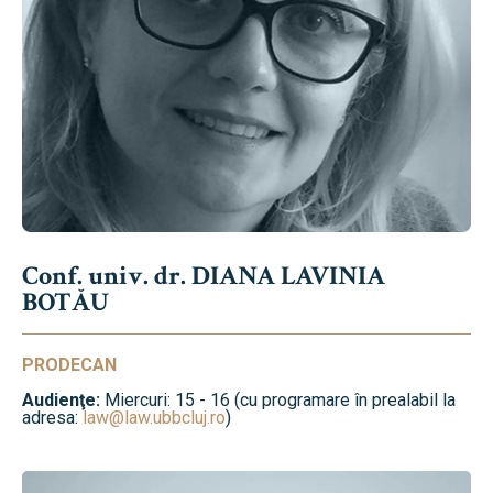
Conf. univ. dr. DIANA LAVINIA
BOTĂU
PRODECAN
Audienţe:
Miercuri: 15 - 16 (cu programare în prealabil la
adresa:
law@law.ubbcluj.ro
)