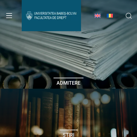
Avizier Studenți
Studii
Admitere
ADMITERE
Erasmus & Internațional
Despre Facultate
ȘTIRI