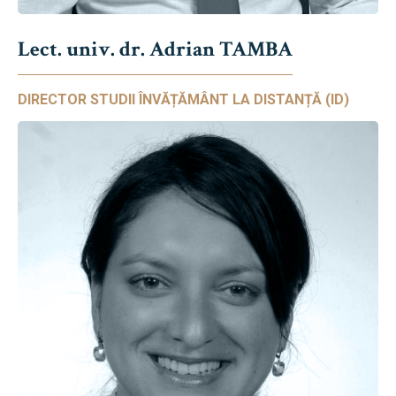
Lect. univ. dr. Adrian TAMBA
DIRECTOR STUDII ÎNVĂȚĂMÂNT LA DISTANȚĂ (ID)