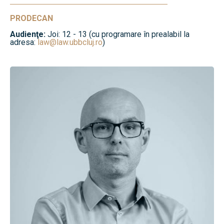
PRODECAN
Audienţe:
Joi: 12 - 13 (cu programare în prealabil la
adresa:
law@law.ubbcluj.ro
)