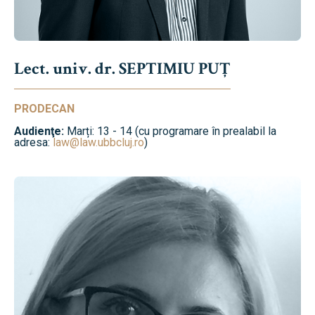
Lect. univ. dr. SEPTIMIU PUȚ
PRODECAN
Audienţe:
Marți: 13 - 14 (cu programare în prealabil la
adresa:
law@law.ubbcluj.ro
)