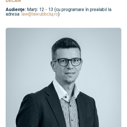
DECAN
Audienţe:
Marți: 12 - 13 (cu programare în prealabil la
adresa:
law@law.ubbcluj.ro
)