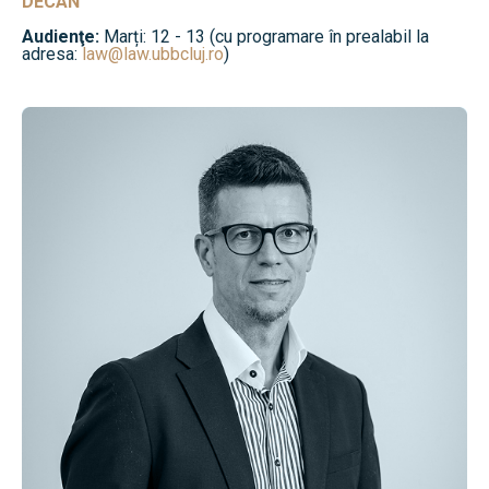
DECAN
Audienţe:
Marți: 12 - 13 (cu programare în prealabil la
adresa:
law@law.ubbcluj.ro
)