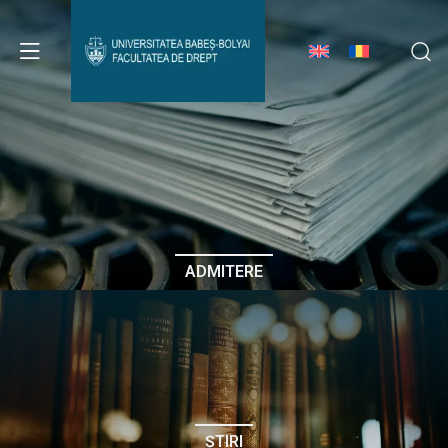
Avizier Studenți
Studii
Admitere
ADMITERE
Erasmus & Internațional
Despre Facultate
ȘTIRI