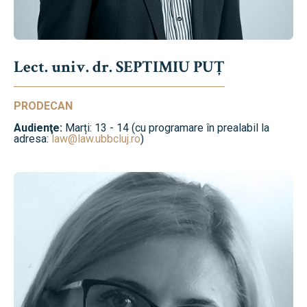
Lect. univ. dr. SEPTIMIU PUȚ
PRODECAN
Audienţe:
Marți: 13 - 14 (cu programare în prealabil la
adresa:
law@law.ubbcluj.ro
)