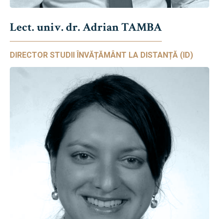
Lect. univ. dr. Adrian TAMBA
DIRECTOR STUDII ÎNVĂȚĂMÂNT LA DISTANȚĂ (ID)