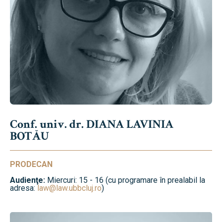
Conf. univ. dr. DIANA LAVINIA
BOTĂU
PRODECAN
Audienţe:
Miercuri: 15 - 16 (cu programare în prealabil la
adresa:
law@law.ubbcluj.ro
)