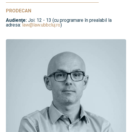
PRODECAN
Audienţe:
Joi: 12 - 13 (cu programare în prealabil la
adresa:
law@law.ubbcluj.ro
)