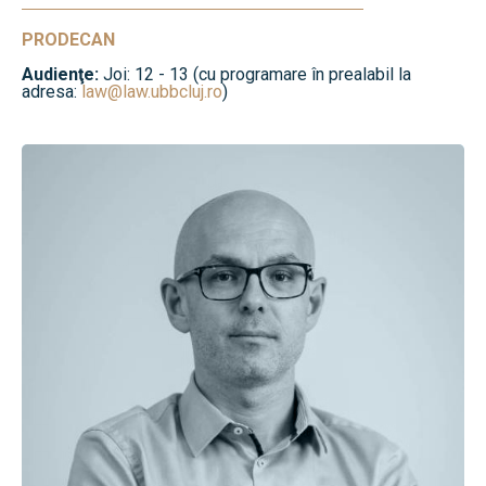
PRODECAN
Audienţe:
Joi: 12 - 13 (cu programare în prealabil la
adresa:
law@law.ubbcluj.ro
)