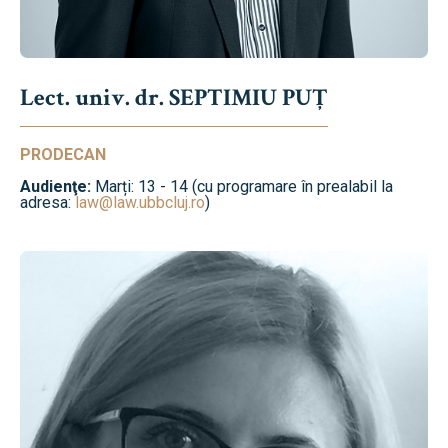
Lect. univ. dr. SEPTIMIU PUȚ
PRODECAN
Audienţe:
Marți: 13 - 14 (cu programare în prealabil la
adresa:
law@law.ubbcluj.ro
)