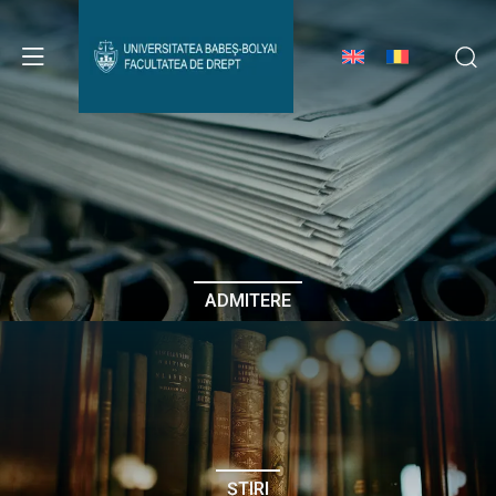
Avizier Studenți
Studii
Admitere
ADMITERE
Erasmus & Internațional
Despre Facultate
ȘTIRI