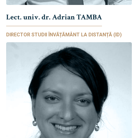
Lect. univ. dr. Adrian TAMBA
DIRECTOR STUDII ÎNVĂȚĂMÂNT LA DISTANȚĂ (ID)