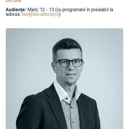
DECAN
Audienţe:
Marți: 12 - 13 (cu programare în prealabil la
adresa:
law@law.ubbcluj.ro
)