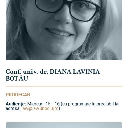
Conf. univ. dr. DIANA LAVINIA
BOTĂU
PRODECAN
Audienţe:
Miercuri: 15 - 16 (cu programare în prealabil la
adresa:
law@law.ubbcluj.ro
)