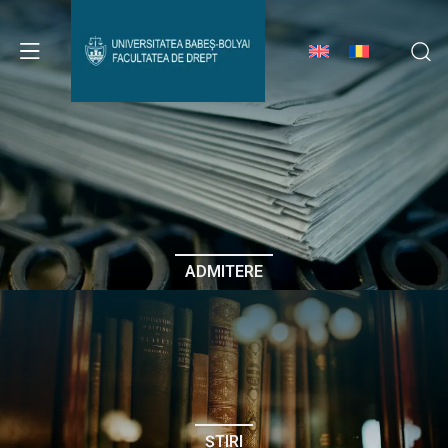
Avizier Studenți
Studii
Admitere
ADMITERE
Erasmus & Internațional
Despre Facultate
ȘTIRI