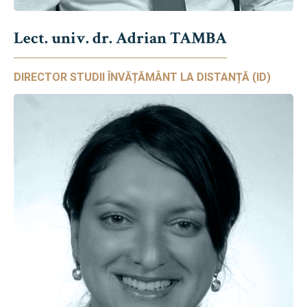
Lect. univ. dr. Adrian TAMBA
DIRECTOR STUDII ÎNVĂȚĂMÂNT LA DISTANȚĂ (ID)