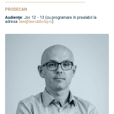
PRODECAN
Audienţe:
Joi: 12 - 13 (cu programare în prealabil la
adresa:
law@law.ubbcluj.ro
)