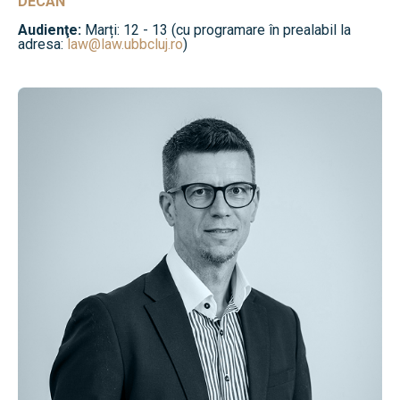
DECAN
Audienţe:
Marți: 12 - 13 (cu programare în prealabil la
adresa:
law@law.ubbcluj.ro
)