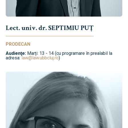
Lect. univ. dr. SEPTIMIU PUȚ
PRODECAN
Audienţe:
Marți: 13 - 14 (cu programare în prealabil la
adresa:
law@law.ubbcluj.ro
)