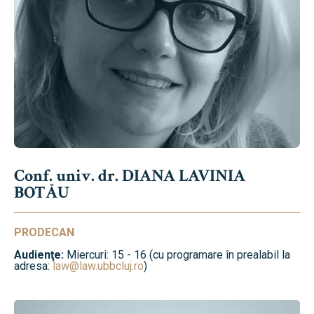
Conf. univ. dr. DIANA LAVINIA
BOTĂU
PRODECAN
Audienţe:
Miercuri: 15 - 16 (cu programare în prealabil la
adresa:
law@law.ubbcluj.ro
)