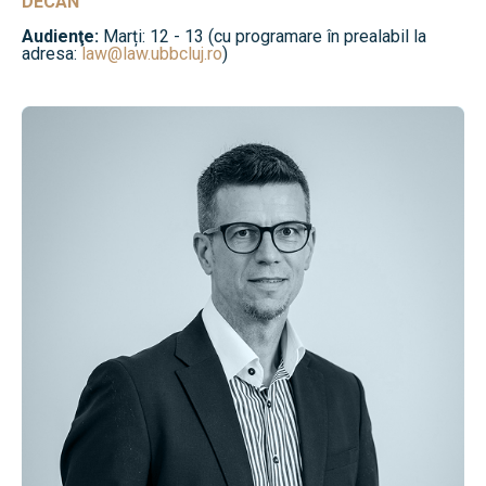
DECAN
Audienţe:
Marți: 12 - 13 (cu programare în prealabil la
adresa:
law@law.ubbcluj.ro
)