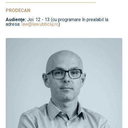
PRODECAN
Audienţe:
Joi: 12 - 13 (cu programare în prealabil la
adresa:
law@law.ubbcluj.ro
)