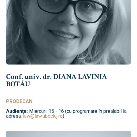
Conf. univ. dr. DIANA LAVINIA
BOTĂU
PRODECAN
Audienţe:
Miercuri: 15 - 16 (cu programare în prealabil la
adresa:
law@law.ubbcluj.ro
)