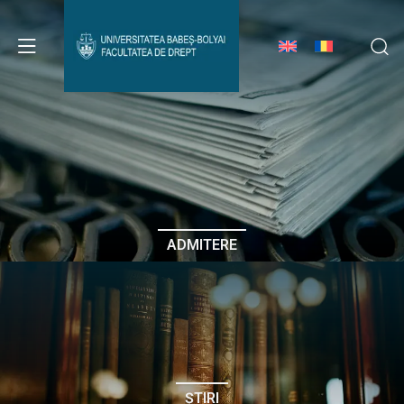
Avizier Studenți
Studii
Admitere
ADMITERE
Erasmus & Internațional
Despre Facultate
ȘTIRI