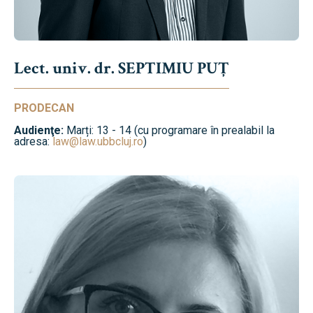
Lect. univ. dr. SEPTIMIU PUȚ
PRODECAN
Audienţe:
Marți: 13 - 14 (cu programare în prealabil la
adresa:
law@law.ubbcluj.ro
)