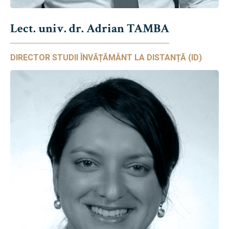
Lect. univ. dr. Adrian TAMBA
DIRECTOR STUDII ÎNVĂȚĂMÂNT LA DISTANȚĂ (ID)