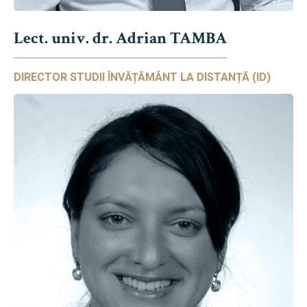
Lect. univ. dr. Adrian TAMBA
DIRECTOR STUDII ÎNVĂȚĂMÂNT LA DISTANȚĂ (ID)