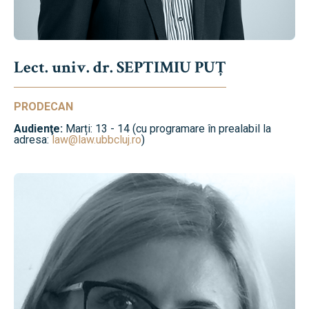
Lect. univ. dr. SEPTIMIU PUȚ
PRODECAN
Audienţe:
Marți: 13 - 14 (cu programare în prealabil la
adresa:
law@law.ubbcluj.ro
)