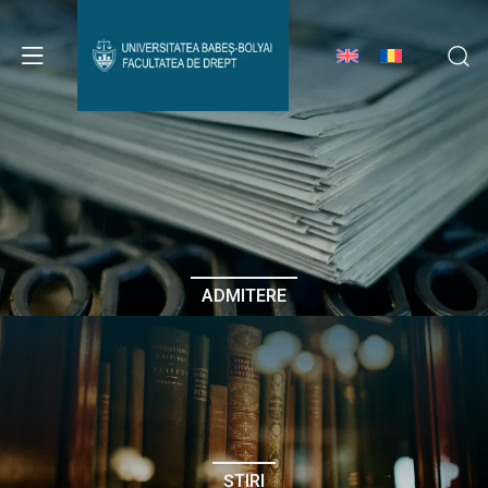
Avizier Studenți
Studii
Admitere
ADMITERE
Erasmus & Internațional
Despre Facultate
ȘTIRI