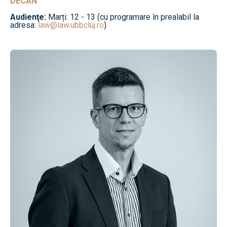
DECAN
Audienţe:
Marți: 12 - 13 (cu programare în prealabil la
adresa:
law@law.ubbcluj.ro
)