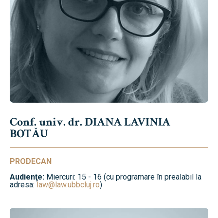
Conf. univ. dr. DIANA LAVINIA
BOTĂU
PRODECAN
Audienţe:
Miercuri: 15 - 16 (cu programare în prealabil la
adresa:
law@law.ubbcluj.ro
)