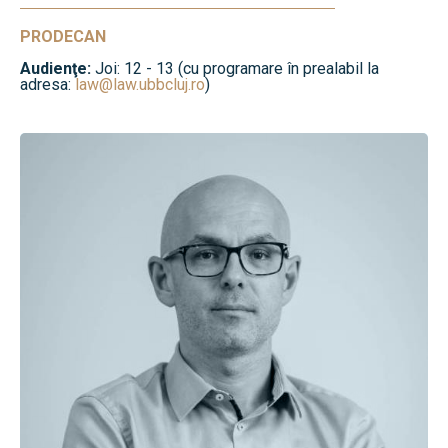
PRODECAN
Audienţe:
Joi: 12 - 13 (cu programare în prealabil la
adresa:
law@law.ubbcluj.ro
)