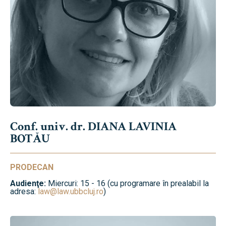
Conf. univ. dr. DIANA LAVINIA
BOTĂU
PRODECAN
Audienţe:
Miercuri: 15 - 16 (cu programare în prealabil la
adresa:
law@law.ubbcluj.ro
)