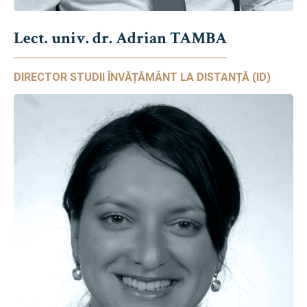
Lect. univ. dr. Adrian TAMBA
DIRECTOR STUDII ÎNVĂȚĂMÂNT LA DISTANȚĂ (ID)