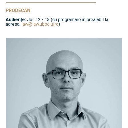
PRODECAN
Audienţe:
Joi: 12 - 13 (cu programare în prealabil la
adresa:
law@law.ubbcluj.ro
)