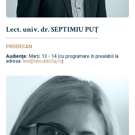
Lect. univ. dr. SEPTIMIU PUȚ
PRODECAN
Audienţe:
Marți: 13 - 14 (cu programare în prealabil la
adresa:
law@law.ubbcluj.ro
)