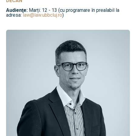
DECAN
Audienţe:
Marți: 12 - 13 (cu programare în prealabil la
adresa:
law@law.ubbcluj.ro
)