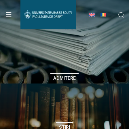
Avizier Studenți
Studii
Admitere
ADMITERE
Erasmus & Internațional
Despre Facultate
ȘTIRI