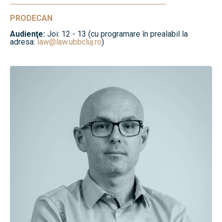
PRODECAN
Audienţe:
Joi: 12 - 13 (cu programare în prealabil la
adresa:
law@law.ubbcluj.ro
)