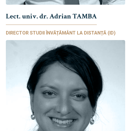
Lect. univ. dr. Adrian TAMBA
DIRECTOR STUDII ÎNVĂȚĂMÂNT LA DISTANȚĂ (ID)