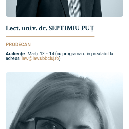
Lect. univ. dr. SEPTIMIU PUȚ
PRODECAN
Audienţe:
Marți: 13 - 14 (cu programare în prealabil la
adresa:
law@law.ubbcluj.ro
)