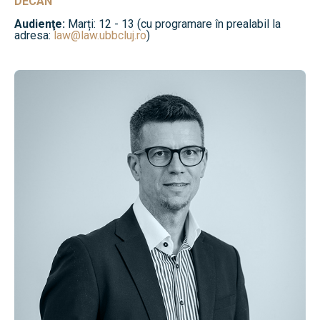
DECAN
Audienţe:
Marți: 12 - 13 (cu programare în prealabil la
adresa:
law@law.ubbcluj.ro
)