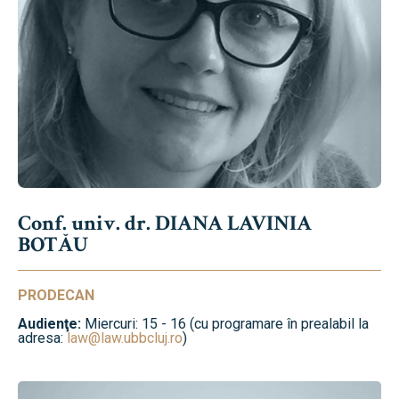
Conf. univ. dr. DIANA LAVINIA
BOTĂU
PRODECAN
Audienţe:
Miercuri: 15 - 16 (cu programare în prealabil la
adresa:
law@law.ubbcluj.ro
)