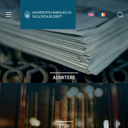
Avizier Studenți
Studii
Admitere
ADMITERE
Erasmus & Internațional
Despre Facultate
ȘTIRI