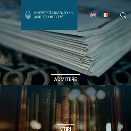
Avizier Studenți
Studii
Admitere
ADMITERE
Erasmus & Internațional
Despre Facultate
ȘTIRI