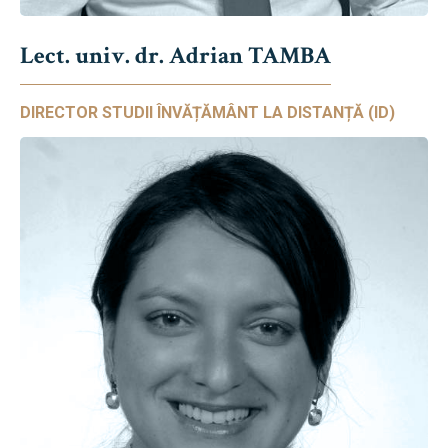
Lect. univ. dr. Adrian TAMBA
DIRECTOR STUDII ÎNVĂȚĂMÂNT LA DISTANȚĂ (ID)