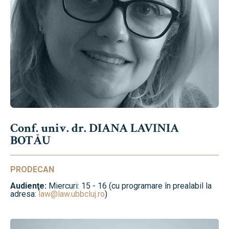
Conf. univ. dr. DIANA LAVINIA
BOTĂU
PRODECAN
Audienţe:
Miercuri: 15 - 16 (cu programare în prealabil la
adresa:
law@law.ubbcluj.ro
)