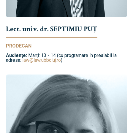
Lect. univ. dr. SEPTIMIU PUȚ
PRODECAN
Audienţe:
Marți: 13 - 14 (cu programare în prealabil la
adresa:
law@law.ubbcluj.ro
)