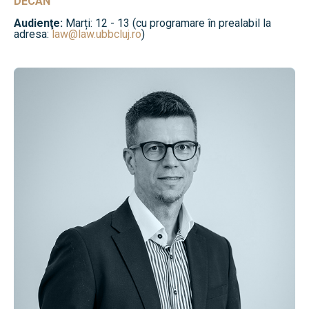
DECAN
Audienţe:
Marți: 12 - 13 (cu programare în prealabil la
adresa:
law@law.ubbcluj.ro
)